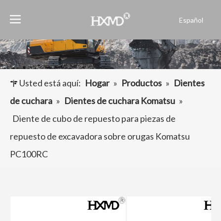
Español
English
العربية
Français
Pусский
Usted está aquí:
Hogar
»
Productos
»
Dientes
Português
de cuchara
»
Dientes de cuchara Komatsu
»
Diente de cubo de repuesto para piezas de
repuesto de excavadora sobre orugas Komatsu
PC100RC