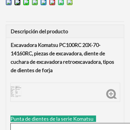
Descripción del producto
Excavadora Komatsu PC100RC 20X-70-
14160RC, piezas de excavadora, diente de
cuchara de excavadora retroexcavadora, tipos
de dientes de forja
P
C100RC/20X-70-
Número de pieza:
14160RC
Tipo de dientes de
Dientes del cucharón para
cubo:
rocas
Marca compatible:
Excavadora Komatsu
Proceso de
Forjar
producción:
Dureza:
HRC48-52
De tensión:
1450MPA
Impacto:
≥20J/
cm
Ofrecer servicio
Sí
personalizado:
5-7 días pueden entregar si
Detalle de Envio:
está en stock
Punta de dientes de la serie Komatsu