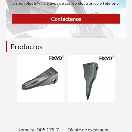
disponibles 24/7 a través de correo electrónico o teléfono.
Contáctenos
Productos
Komatsu D85 175-78-31230 Bulldozer Dientes de cucharón forjado
Diente de excavadora Komatsu PC400 Tiger para ingeniería 208-70-14152TL