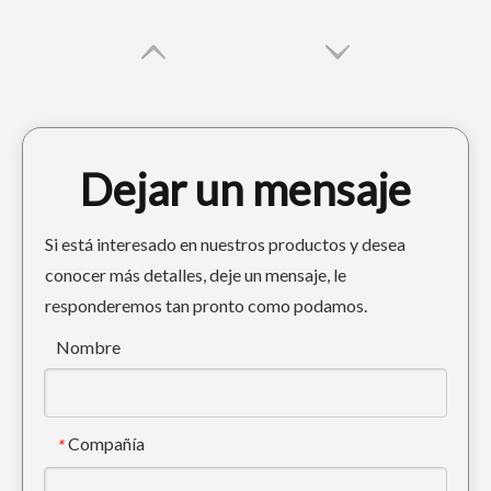
Dejar un mensaje
Si está interesado en nuestros productos y desea
conocer más detalles, deje un mensaje, le
responderemos tan pronto como podamos.
Diente de cubo forjado para excavadora Komatsu PC400 208-70-14152RC
Diente de cucharón de excavadora Mini Tiger PC60TL
Nombre
Compañía
*