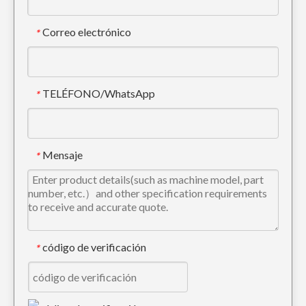
Correo electrónico
*
TELÉFONO/WhatsApp
*
Dientes del cubo del excavador del tigre de KOMATSU PC300 para dirigir 207-70-14151TL
Komatsu PC60 Punta de diente de oruga de perforación
Mensaje
*
código de verificación
*
Dientes 20X-70-14160 del cucharón de la construcción de la perforación de Komatsu PC100
Diente de cuchara para rocas de servicio pesado 209-70-54210 para Komatsu PC650