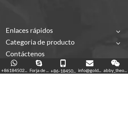
Enlaces rápidos
Categoria de producto
Contáctenos

+86-18450210854
+86184502...
Forja de ...
info@gold...
abby_theo...
+86-18450...
Forja de oro

+86-592-5760281


+86-18450210854
info@goldforging.com

abby_theone123
