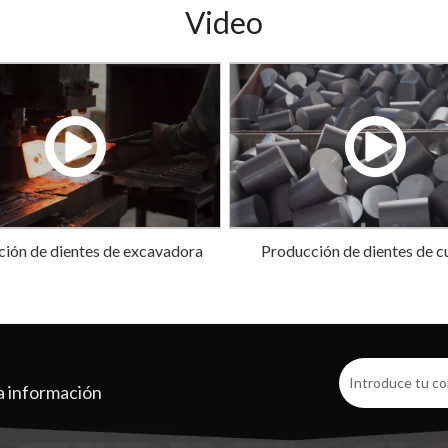
Video
ión de dientes de excavadora
Producción de dientes de c
J350 1U3352RC
forjados
a información