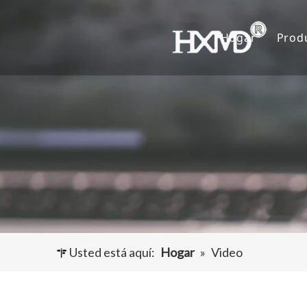
Hogar
Prod
D
C
A
O
Usted está aquí:
Hogar
»
Video