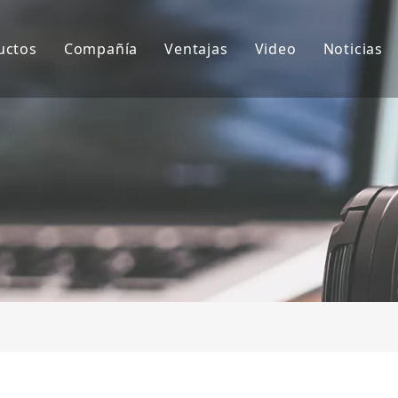
uctos
Compañía
Ventajas
Video
Noticias
ientes de cubo
Sobre nosotros
I+D
Notici
ubo de excavadora
Cultura
Producción
Proyec
daptador de dientes de cubo
Preguntas más frecuentes
Servicio
tros accesorios para excavadoras