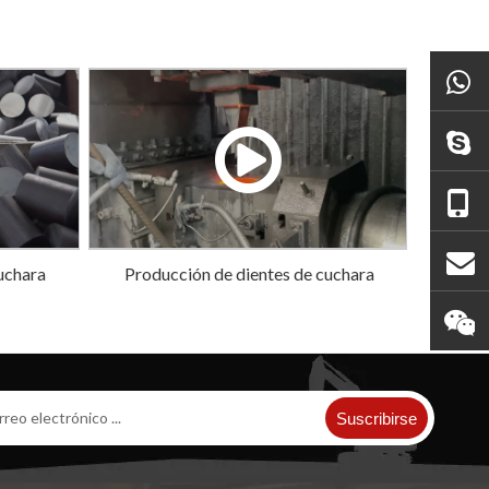
uchara
Producción de dientes de cuchara
forjados CAT J450/E330 1U3452RC
Suscribirse