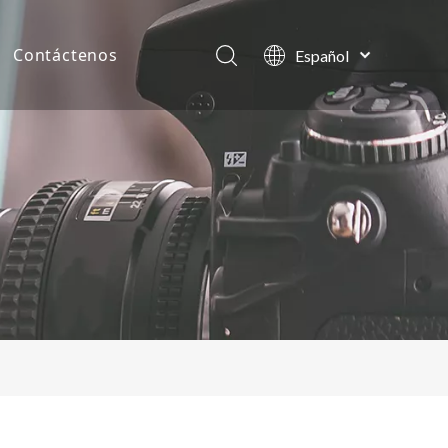
Contáctenos
Español
English
as de la compañía
العربية
Français
tos
Pусский
Português