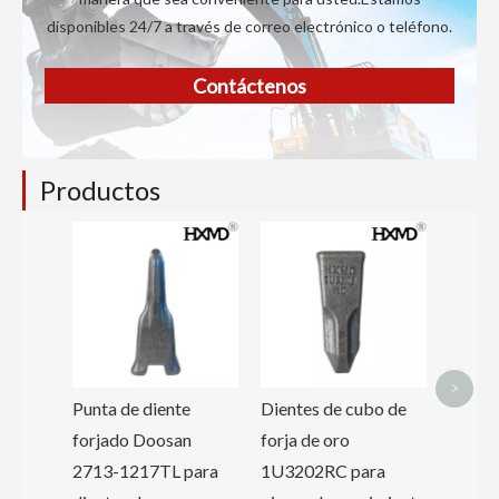
disponibles 24/7 a través de correo electrónico o teléfono.
Contáctenos
Productos
Dientes
roca pa
Caterpi
1U355
9W855
<
>
Punta de diente
Dientes de cubo de
forjado Doosan
forja de oro
2713-1217TL para
1U3202RC para