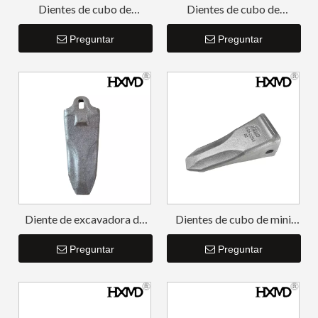
Dientes de cubo de
Dientes de cubo de
excavadora de acero de
retroexcavadora de mini
aleación de alta calidad
Preguntar
perforación 25SRC
Preguntar
para excavar DH280
61N8-31310RC
Diente de excavadora de
Dientes de cubo de mini
roca de acero de aleación
excavadora de perforación
de conexión rápida 18S
Preguntar
R220 61Q6-31310RC
Preguntar