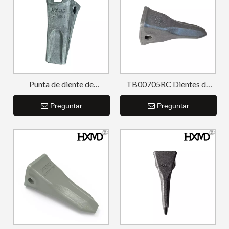
Punta de diente de
TB00705RC Dientes de
excavadora de perforación
cangilones forjados
de tierra estándar SY55
Preguntar
EX210RC
Preguntar
12076675