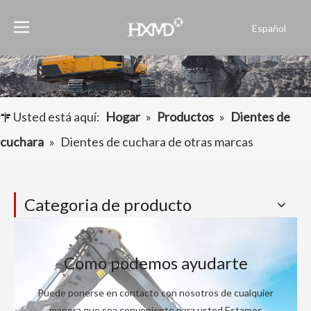
Español
English
العربية
Français
Pусский
Usted está aquí:
Hogar
»
Productos
»
Dientes de
Português
cuchara
»
Dientes de cuchara de otras marcas
Categoria de producto
Como podemos ayudarte
Puede ponerse en contacto con nosotros de cualquier
manera que sea conveniente para usted.Estamos