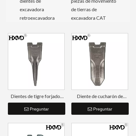
dientes de
piezas de movimiento
excavadora
de tierras de
retroexcavadora
excavadora CAT
Dientes de tigre forjados
Diente de cucharón de
para excavadora LD700TL
cincel para roca HXMD
HXMD
Preguntar
LD700RC
Preguntar