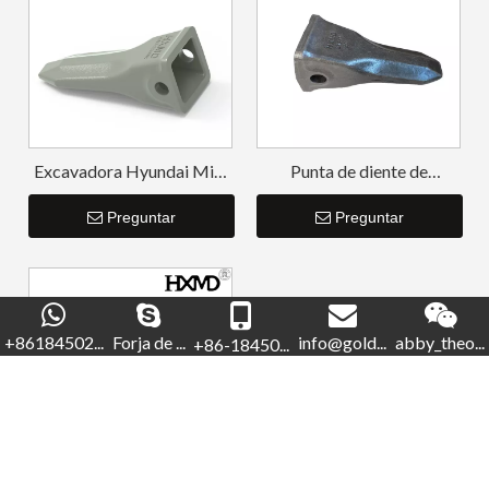
Excavadora Hyundai Mini
Punta de diente de
Excavadora Dientes R350
retroexcavadora de
61NA-31310RC
Preguntar
perforación pequeña
Preguntar
SK210RC
+86184502...
Forja de ...
info@gold...
abby_theo...
+86-18450...