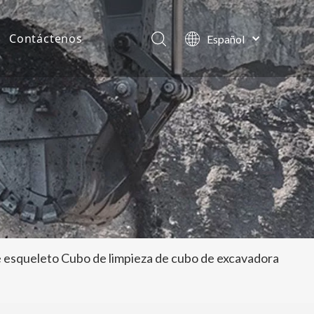
Contáctenos
Español
English
as de la compañía
العربية
Français
tos
Pусский
Português
 esqueleto Cubo de limpieza de cubo de excavadora