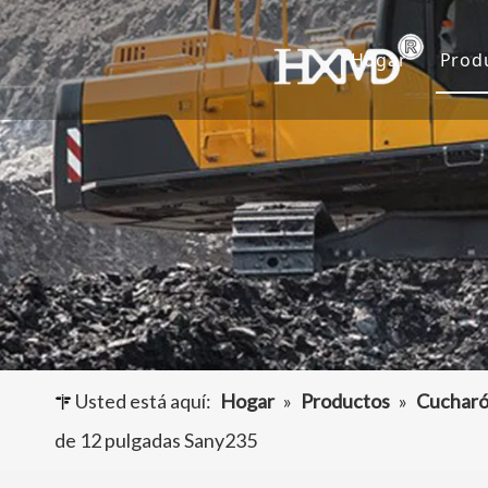
Hogar
Prod
D
C
A
O
Usted está aquí:
Hogar
»
Productos
»
Cucharó
de 12 pulgadas Sany235