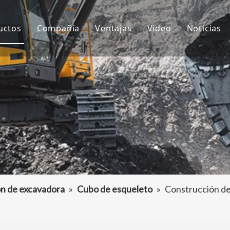
uctos
Compañía
Ventajas
Video
Noticias
ientes de cubo
Sobre nosotros
I+D
Notici
ubo de excavadora
Cultura
Producción
Proyec
daptador de dientes de cubo
Preguntas más frecuentes
Servicio
tros accesorios para excavadoras
n de excavadora
»
Cubo de esqueleto
»
Construcción de