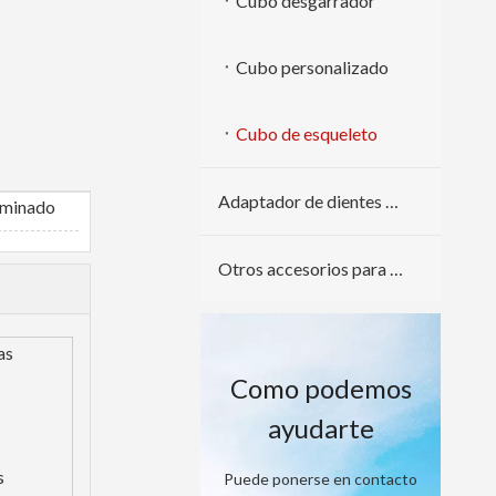
Cubo desgarrador
Cubo personalizado
Cubo de esqueleto
Adaptador de dientes de cuchara
rminado
Otros accesorios para excavadoras
as
Como podemos
ayudarte
s
Puede ponerse en contacto