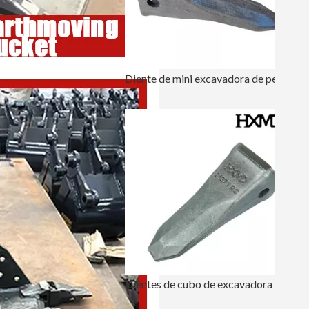
Diente de mini excavadora de perforación 1U3252RC Punto
Dientes de cubo de excavadora de perforación de tierra 210 14530544RC