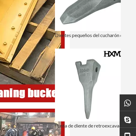
Dientes pequeños del cucharón de retroexcavadora de perforación E307 6Y3222RC
Punta de diente de retroexcavadora de tigre pequeño 14553244TL