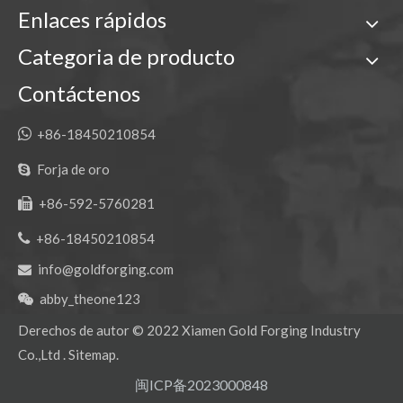
Enlaces rápidos
Cubo de lodo de tamiz de gran capacidad con Caterpillar E336
Cubo de lodo de limpieza de tierras Sgs con cubo de movimiento de tierras Caterpillar E336
Categoria de producto
Contáctenos

+86-18450210854
Forja de oro

+86-592-5760281


+86-18450210854
info@goldforging.com

Cucharón para lodo de clasificación de tamaño mediano OEM EX350 Cucharón para movimiento de tierras
Cucharón grande de servicio pesado para carbón HD DH220
abby_theone123

Derechos de autor ©
2022
Xiamen Gold Forging Industry
Co.,Ltd .
Sitemap
.
闽ICP备2023000848