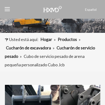
Español
English
العربية
Français
Pусский
Usted está aquí:
Hogar
»
Productos
»
Português
Cucharón de excavadora
»
Cucharón de servicio
pesado
»
Cubo de servicio pesado de arena
pequeña personalizado Cubo Jcb