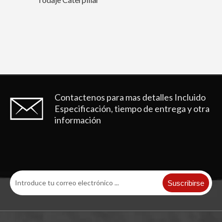
Cuchara para lodo Black Rock de alta eficiencia E336
Cucharón para movimiento de tierras Yellow Energy Mining Mud Bucket EX200
Contactenos para mas detalles
Incluido
Especificación, tiempo de entrega y otra
información
Cubo de barro de construcción rojo duradero PC200
Cubo basculante para lodo Yellow Rock E320 1.0m3 Cubo para rocas
Suscribirse