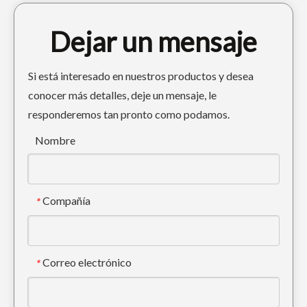
Dejar un mensaje
Si está interesado en nuestros productos y desea
conocer más detalles, deje un mensaje, le
responderemos tan pronto como podamos.
Mini cucharón de clasificación de lodo inclinable LinGong 210
Cubo de lodo de excavadora azul duradero 0.93m3 Cubo de movimiento de tierras
Nombre
Compañía
*
Correo electrónico
*