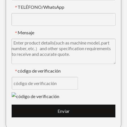
TELÉFONO/WhatsApp
*
Cuchara para lodo de excavadora resistente con filo doble V480
Cucharón de lodo de carga rojo resistente EX120 Cucharón de movimiento de tierras de 500 anchos
Mensaje
*
código de verificación
*
Cubo de lodo de excavadora roja de alta resistencia PC200
Cucharón para lodo de clasificación de larga vida útil de alta eficiencia Caterpillar E345
Enviar