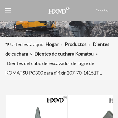
Español
English
العربية
Français
Pусский
Usted está aquí:
Hogar
»
Productos
»
Dientes
Português
de cuchara
»
Dientes de cuchara Komatsu
»
Dientes del cubo del excavador del tigre de
KOMATSU PC300 para dirigir 207-70-14151TL