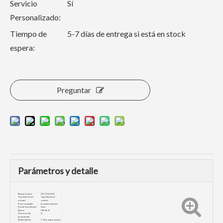
Servicio
Sí
Personalizado:
Tiempo de
5-7 días de entrega si está en stock
espera:
Preguntar
Parámetros y detalle
Número de pieza:
207-70-14151TL
Tipo de dientes del
Tigre Dientes del
cucharón:
cucharón
Marca compatible:
Excavadora Komatsu
Proceso de producción:
Forjar
Dureza:
HRC48-52
Ofrecer servicio
Sí
personalizado:
Detalle de Envio:
5-7 días pueden entregar