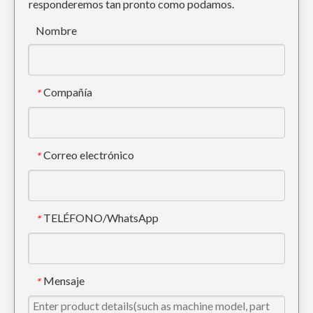
responderemos tan pronto como podamos.
Retroexcavadora Doosan Dientes de excavadora forjados DH150
Dientes de excavadora de precisión de roca de acero de aleación Sany SY65 70
Nombre
Compañía
*
Correo electrónico
*
TELÉFONO/WhatsApp
*
Adaptador de diente de cucharón personalizado para excavadora de servicio pesado CAT E320
Excavadora Kobelco ISO Excavadora Dientes SK210
Mensaje
*