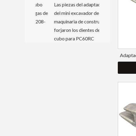
jados de cubo
Las piezas del adaptador
ra de orugas de
del mini excavador de la
ara PC400 208-
maquinaria de construcción
C
forjaron los dientes del
cubo para PC60RC
Adaptad
co