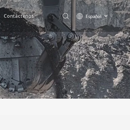
Contáctenos
Español
English
as de la compañía
العربية
Français
tos
Pусский
Português