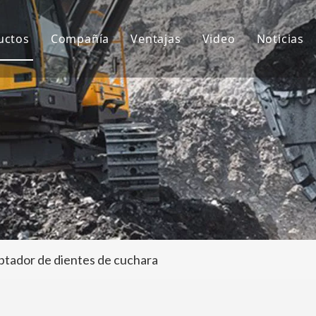
uctos
Compañía
Ventajas
Video
Noticias
ientes de cubo
Sobre nosotros
I+D
Notici
ubo de excavadora
Cultura
Producción
Proyec
daptador de dientes de cubo
Preguntas más frecuentes
Servicio
tros accesorios para excavadoras
tador de dientes de cuchara