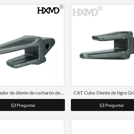
dor de diente de cucharón de
CAT Cubo Diente de tigre Gr
xcavadora para excavadora de
Adaptador de dientes de cub
icio pesado Komatsu PC300
Preguntar
Preguntar