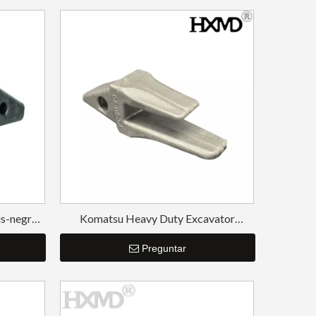
is-negro
Komatsu Heavy Duty Excavator
o CAT320
Trackhoe Adaptador de dientes de
cucharón PC60
Preguntar