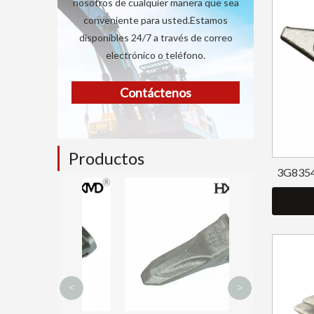
nosotros de cualquier manera que sea
conveniente para usted.Estamos
disponibles 24/7 a través de correo
electrónico o teléfono.
Contáctenos
Productos
3G8354
Rodillo de oruga
Yanmar VIO30
<
>