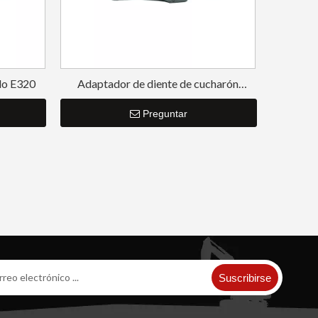
do E320
Adaptador de diente de cucharón
duradero para excavadora de acero
aleado
Preguntar
Suscribirse