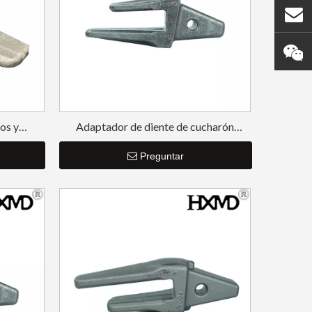
os y
Adaptador de diente de cucharón
personalizado para excavadora de
servicio pesado CAT E320
Preguntar