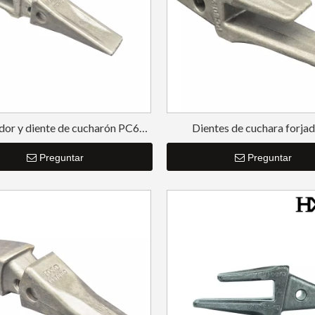
or y diente de cucharón PC60
Dientes de cuchara forjad
n punta estándar Komatsu
adaptador PC60
Preguntar
Preguntar