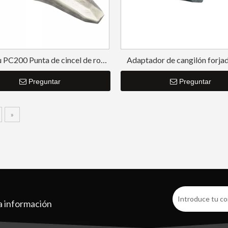
PC200 Punta de cincel de roca
Adaptador de cangilón forja
y adaptador
Preguntar
Preguntar
»
a información