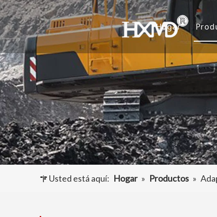
Hogar
Prod
D
C
A
O
Usted está aquí:
Hogar
»
Productos
»
Adap