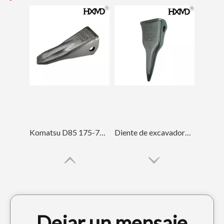
Komatsu D85 175-78-31230 Bulldozer Dientes de cucharón forjado
Diente de excavadora Komatsu PC400 Tiger para ingeniería 208-70-14152TL
Dejar un mensaje