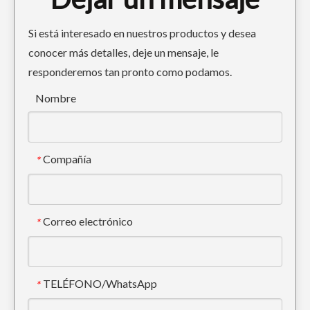
Si está interesado en nuestros productos y desea
conocer más detalles, deje un mensaje, le
responderemos tan pronto como podamos.
Diente de cubo forjado para excavadora Komatsu PC400 208-70-14152RC
Diente de cucharón de excavadora Mini Tiger PC60TL
Nombre
Compañía
*
Correo electrónico
*
TELÉFONO/WhatsApp
*
Dientes del cubo del excavador del tigre de KOMATSU PC300 para dirigir 207-70-14151TL
Komatsu PC60 Punta de diente de oruga de perforación