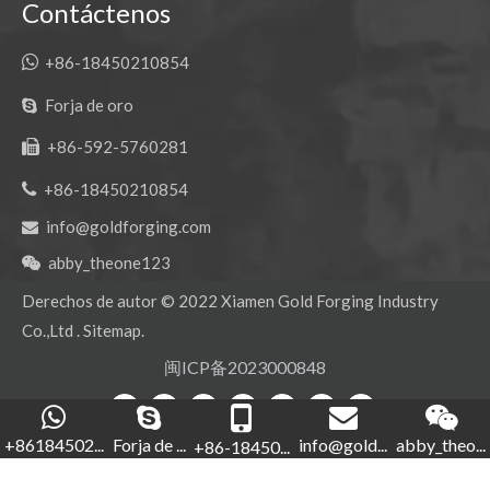
Contáctenos

+86-18450210854
Forja de oro

+86-592-5760281


+86-18450210854
info@goldforging.com

abby_theone123

Derechos de autor ©
2022
Xiamen Gold Forging Industry
Co.,Ltd .
Sitemap
.
闽ICP备2023000848
+86184502...
Forja de ...
info@gold...
abby_theo...
+86-18450...