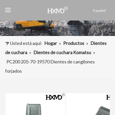
Español
English
العربية
Français
Pусский
Usted está aquí:
Hogar
»
Productos
»
Dientes
Português
de cuchara
»
Dientes de cuchara Komatsu
»
PC200 205-70-19570 Dientes de cangilones
forjados