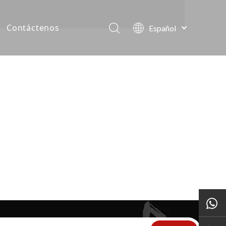
Contáctenos
Español
English
as de la compañía
العربية
Français
tos
Pусский
Português