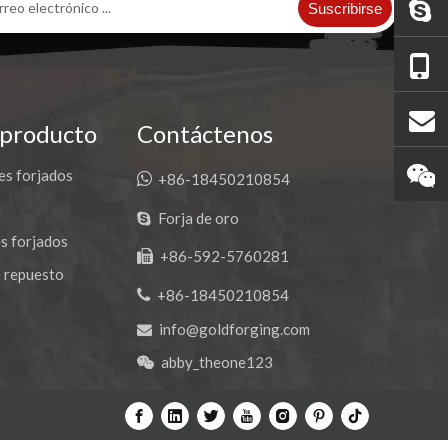
Suscribirse
 producto
Contáctenos
es forjados

+86-18450210854
a
Forja de oro

s forjados
+86-592-5760281

 repuesto

+86-18450210854
info@goldforging.com

abby_theone123
