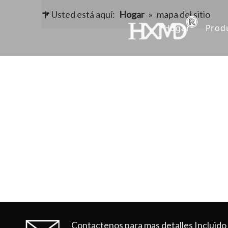
Usted está aquí:
Hogar
»
mapa del sitio
Hogar
Prod
D
C
A
O
Contactenos para mas detalles
Incluido