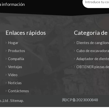
a información
Enlaces rápidos
Categoria de
Hogar
Dientes de cangilon
Productos
Cubo de excavador
Compañía
Adaptador de diente
Ventajas
OBTENER piezas de
Video
Noticias
Contáctenos
闽ICP备2023000848
.,Ltd .
Sitemap
.