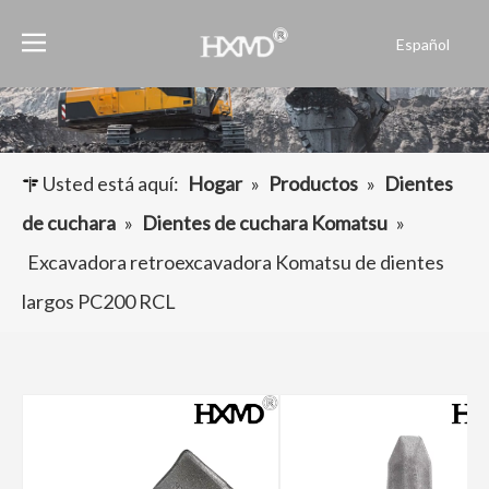
Español
English
العربية
Français
Pусский
Usted está aquí:
Hogar
»
Productos
»
Dientes
Português
de cuchara
»
Dientes de cuchara Komatsu
»
Excavadora retroexcavadora Komatsu de dientes
largos PC200 RCL