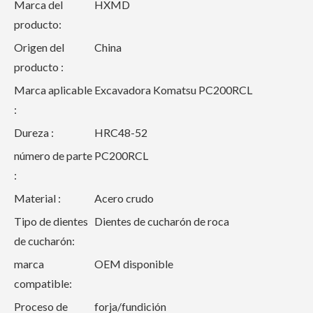
Marca del
HXMD
producto:
Origen del
China
producto :
Marca aplicable
Excavadora Komatsu PC200RCL
:
Dureza :
HRC48-52
número de parte
PC200RCL
:
Material :
Acero crudo
Tipo de dientes
Dientes de cucharón de roca
de cucharón:
marca
OEM disponible
compatible:
Proceso de
forja/fundición