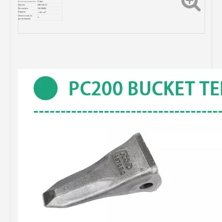
Forjar
Proceso de producción:
Dureza:
HRC48-52
De tensión:
1450MPA
2
Impacto:
≥20J/
cm
Ofrecer servicio
Sí
personalizado: