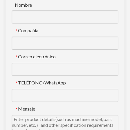
Nombre
Compañía
*
Correo electrónico
*
TELÉFONO/WhatsApp
*
Dientes del cubo del excavador del tigre de KOMATSU PC300 para dirigir 207-70-14151TL
Komatsu PC60 Punta de diente de oruga de perforación
Mensaje
*