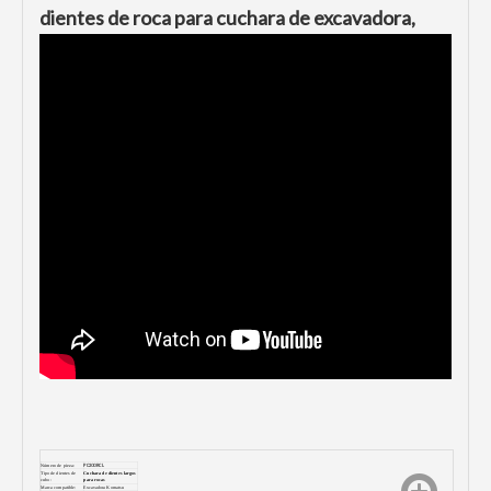
dientes de roca para cuchara de excavadora,
Número de pieza:
PC200RCL
Tipo de dientes de
Cuchara de dientes largos
cubo:
para rocas
Mar
ca compatible:
Excavadora Komatsu