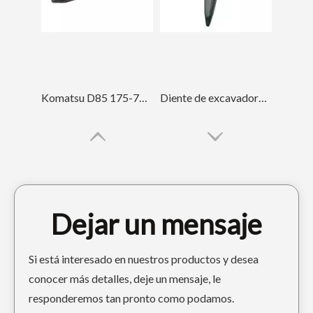
Komatsu D85 175-78-31230 Bulldozer Dientes de cucharón forjado
Diente de excavadora Komatsu PC400 Tiger para ingeniería 208-70-14152TL
Dejar un mensaje
Si está interesado en nuestros productos y desea
conocer más detalles, deje un mensaje, le
responderemos tan pronto como podamos.
Diente de cubo forjado para excavadora Komatsu PC400 208-70-14152RC
Diente de cucharón de excavadora Mini Tiger PC60TL