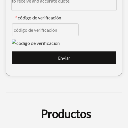
código de verificación
*
Dientes 20X-70-14160 del cucharón de la construcción de la perforación de Komatsu PC100
Diente de cuchara para rocas de servicio pesado 209-70-54210 para Komatsu PC650
Enviar
Productos
PC200 205-70-19570 Dientes de cangilones forjados
Dientes de cuchara excavadora para Komatsu PC200