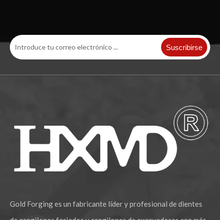
Suscribirse
Dientes forjados de cubo de excavadora de orugas de repuesto para PC400 208-70-14152RC
Diente de cubo de repuesto para piezas de repuesto de excavadora sobre orugas Komatsu PC100RC
Gold Forging es un fabricante líder y profesional de dientes
El excavador de Komatsu parte los dientes forjados 205-70-19570RC del cubo del cincel de la roca de PC200RC