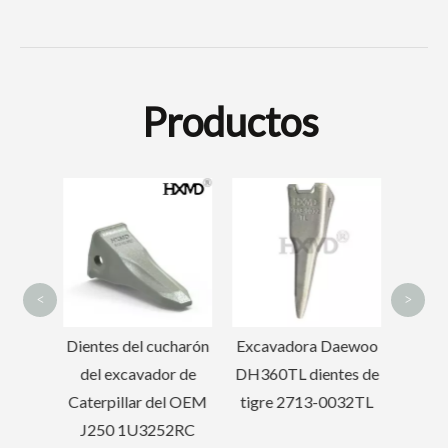
Productos
Mini cubo de lodo inclinado inclinable 6-8 toneladas
Cubo de esqueleto soldado portátil para Sany215
Dient
Ko
<
>
charón
Excavadora Daewoo
Excavadora Volvo
r de
DH360TL dientes de
EC480 Dientes
el OEM
tigre 2713-0032TL
forjados
52RC
14553244RC