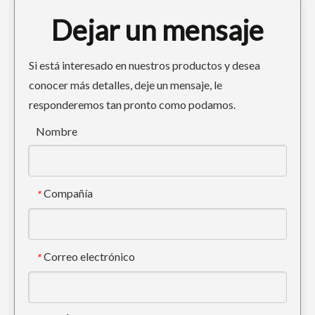
Dejar un mensaje
Si está interesado en nuestros productos y desea
conocer más detalles, deje un mensaje, le
responderemos tan pronto como podamos.
Cubo de lodo de minería de energía de alta resistencia con Caterpillar E320
Cuchara para lodo de carga mediana universal EX120 500Width
Nombre
Compañía
*
Correo electrónico
*