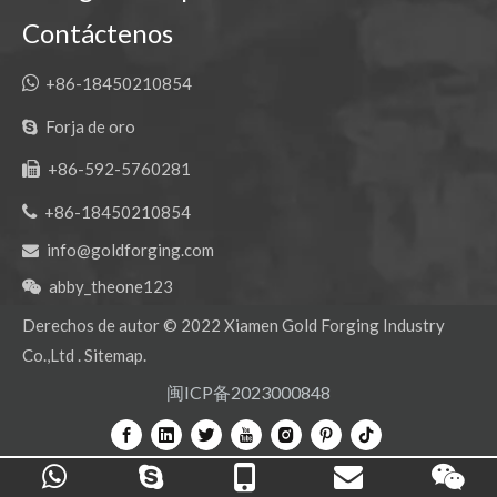
Contáctenos

+86-18450210854
Forja de oro

+86-592-5760281


+86-18450210854
info@goldforging.com

abby_theone123

Derechos de autor ©
2022
Xiamen Gold Forging Industry
Co.,Ltd .
Sitemap
.
闽ICP备2023000848