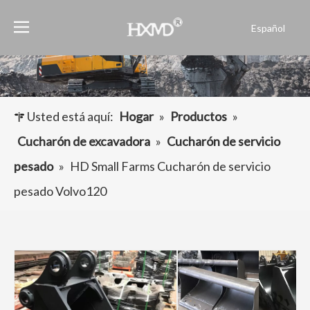
Español
English
العربية
Français
Pусский
Usted está aquí:
Hogar
»
Productos
»
Português
Cucharón de excavadora
»
Cucharón de servicio
pesado
»
HD Small Farms Cucharón de servicio
pesado Volvo120