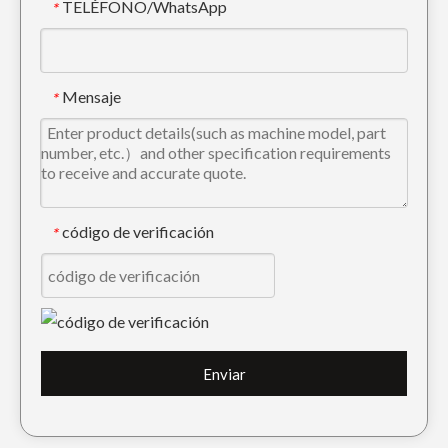
TELÉFONO/WhatsApp
*
Cubo de lodo de minería de energía de retroexcavadora con filo doble DH55
Cubo de lodo de construcción resistente con Caterpillar E307
Mensaje
*
código de verificación
*
Mini cubo de lodo de limpieza de tierras de alta eficiencia
Cucharón para lodo de clasificación de larga vida útil de alta eficiencia Caterpillar E345
Enviar