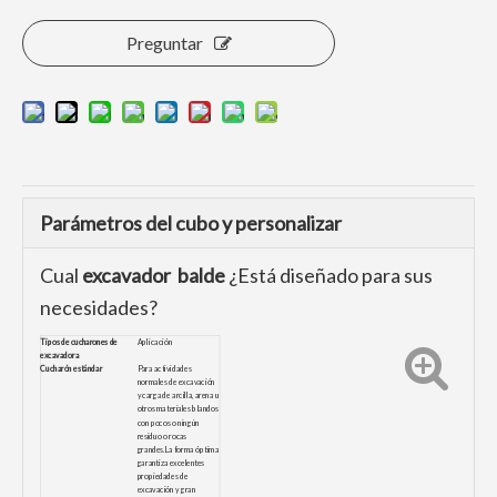
Preguntar
Parámetros del cubo y personalizar
Cual
excavador
balde
¿Está diseñado para sus
necesidades?
Tipos de cucharones de
Aplicación
excavadora
Cucharón estándar
Para actividades
normales de excavación
y carga de arcilla, arena u
otros materiales blandos
con pocos o ningún
residuo o rocas
grandes.La forma óptima
garantiza excelentes
propiedades de
excavación y gran