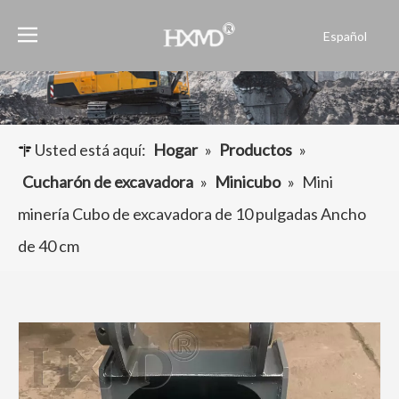
Español
English
العربية
Français
Pусский
Usted está aquí:
Hogar
»
Productos
»
Português
Cucharón de excavadora
»
Minicubo
»
Mini
minería Cubo de excavadora de 10 pulgadas Ancho
de 40 cm