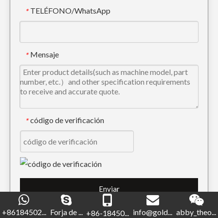
TELÉFONO/WhatsApp
*
Mini cucharón inclinado para lodo de larga vida útil Volvo55
Negro 40 Ancho Energy Mining GP Cuchara 6-8ton
Mensaje
*
código de verificación
*
Cucharón GP para minería de energía gris de servicio pesado de 300 de ancho
Cucharón Tough Red Energy Mining GP de 400 de ancho
Enviar
+86184502...
Forja de ...
info@gold...
abby_theo...
+86-18450...