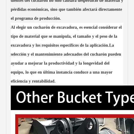
dientes del cucharón no solo causará desperdicio de material y
piedras del suelo, etc.
Cubo esqueleto
Se aplica integrando el
pérdidas económicas, sino que también afectará directamente
tamizado y la excavación
de materiales
relativamente sueltos.
el programa de producción.
Servicios personalizados
están disponibles.
Al elegir un cucharón de excavadora, es esencial considerar el
tipo de material que se manipula, el tamaño y el peso de la
excavadora y los requisitos específicos de la aplicación.La
selección y el mantenimiento adecuados del cucharón pueden
ayudar a mejorar la productividad y la longevidad del
equipo, lo que en última instancia conduce a una mayor
eficiencia y rentabilidad.