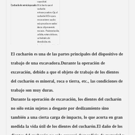
capacidad.
Cucharón de servicio pesado
Más fuerte que el
cucharón
retroexcavadora Gp, el
cucharón HD es para
excavaciones y palas
más pesadas en suelos
duros y ligeramente
rocosos. Pavimentación,
asfalto, rotura de luces,
actividades de
demolición, etc.
La robustez y resistencia
le permiten trabajar
contra materiales de alta
El cucharón es una de las partes principales del dispositivo de
resistencia.
Mini cubo
Se utiliza para entornos
trabajo de una excavadora.Durante la operación de
de trabajo ligeros con
excavadoras pequeñas, y
puede usarse para
excavación, debido a que el objeto de trabajo de los dientes
excavaciones ordinarias
o carga de arcilla, arena y
del cucharón es mineral, roca o tierra, etc., las condiciones de
grava.
Cuchara para rocas
Adecuado para
condiciones de trabajo
trabajo son muy duras.
comparativamente más
duras en suelos rocosos y
Durante la operación de excavación, los dientes del cucharón
trabajos de demolición.
Su forma óptima permite
recoger rocas grandes
no sólo están sujetos a desgaste por deslizamiento sino
sin esfuerzo, y el acero
más duradero le da la
también a una cierta carga de impacto, lo que acorta en gran
robustez y el diseño
extremadamente fuerte.
Cubo de limpieza
Adecuado para limpieza
medida la vida útil de los dientes del cucharón.El daño de los
de zanjas, dragado de
estanques, separación de