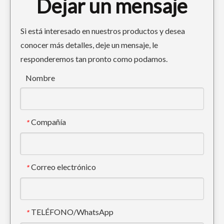
Dejar un mensaje
Si está interesado en nuestros productos y desea
conocer más detalles, deje un mensaje, le
responderemos tan pronto como podamos.
Ripper Cucharón grande de servicio pesado para excavadoras Hitachi70
Cucharón de servicio pesado para minas grandes de alta calidad PC360 1.5m3
Nombre
Compañía
*
Correo electrónico
*
TELÉFONO/WhatsApp
*
Balde Esqueleto Basculante Black Farms PC220 1,1m3
Cuchara de esqueleto Blue Dig de alta resistencia PC220