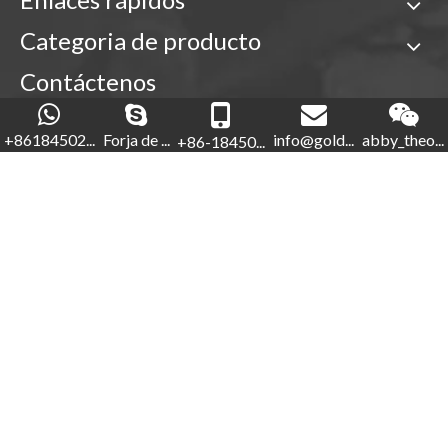
Categoria de producto
Contáctenos

+86-18450210854
+86184502...
Forja de ...
info@gold...
abby_theo...
+86-18450...
Forja de oro

+86-592-5760281


+86-18450210854
info@goldforging.com

abby_theone123

Derechos de autor ©
2022
Xiamen Gold Forging Industry
Co.,Ltd .
Sitemap
.
闽ICP备2023000848