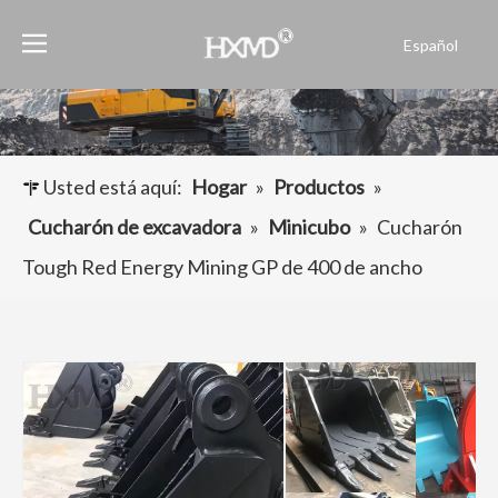
Español
English
العربية
Français
Pусский
Usted está aquí:
Hogar
»
Productos
»
Português
Cucharón de excavadora
»
Minicubo
»
Cucharón
Tough Red Energy Mining GP de 400 de ancho