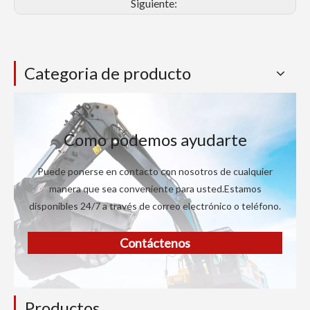
Siguiente:
Categoria de producto
Como podemos ayudarte
Puede ponerse en contacto con nosotros de cualquier
manera que sea conveniente para usted.Estamos
disponibles 24/7 a través de correo electrónico o teléfono.
Contáctenos
Productos