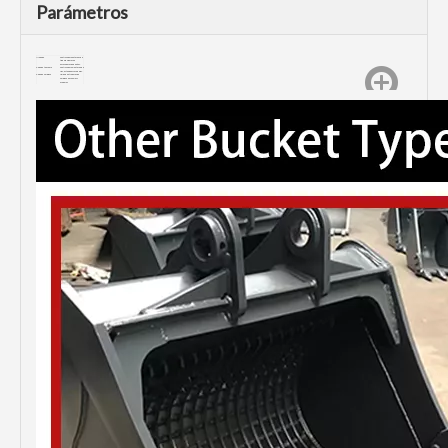
Parámetros
Minicubo
Se utiliza para entornos de
trabajo ligero con
excavadoras pequeñas.
Cubo de trinchera
Se utiliza para el entorno de
ríos, estanques y acequias.
Cubo de limpieza
Aplicado a trabajos de
limpieza en canales y
acequias.
Cubo de esqueleto
Tamizado integrado
aplicado y excavación de
materiales relativamente
sueltos.
La fabricación OEM o
personalizada está
disponible.