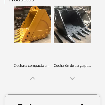
Cuchara compacta amarilla para rocas GP PC400 Cuchara para rocas de 2,0 m3
Cucharón de carga pesada negro de alta calidad LiuGong933