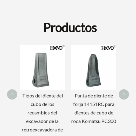
Productos
Cubo esqueleto de planta de fabricación de tamaño mediano resistente PC220
Cubo de servicio pesado OEM para excavadora con dientes DH215
Accesorio de
Rueda
excavadora Cubos de
forja
miniexcavadora de
12 pulgadas
<
>
te del
Punta de diente de
os
forja 14151RC para
del
dientes de cubo de
e la
roca Komatsu PC300
ora de