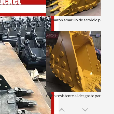
Cucharón amarillo de servicio pesado para rocas pequeñas PC240
Cubo resistente al desgaste para rocas con dientes PC360