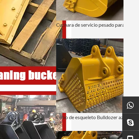
Cuchara de servicio pesado para movimiento de tierras Ripper con dientes PC210
Cubo de esqueleto Bulldozer azul personalizado PC220