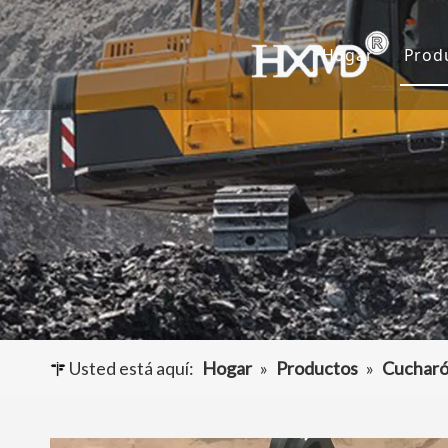
Hogar
Prod
D
C
A
O
Usted está aquí:
Hogar
»
Productos
»
Cucharó