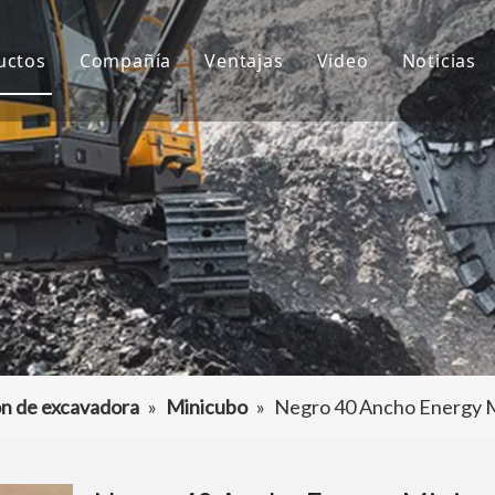
uctos
Compañía
Ventajas
Video
Noticias
ientes de cubo
Sobre nosotros
I+D
Notici
ubo de excavadora
Cultura
Producción
Proyec
daptador de dientes de cubo
Preguntas más frecuentes
Servicio
tros accesorios para excavadoras
n de excavadora
»
Minicubo
»
Negro 40 Ancho Energy M