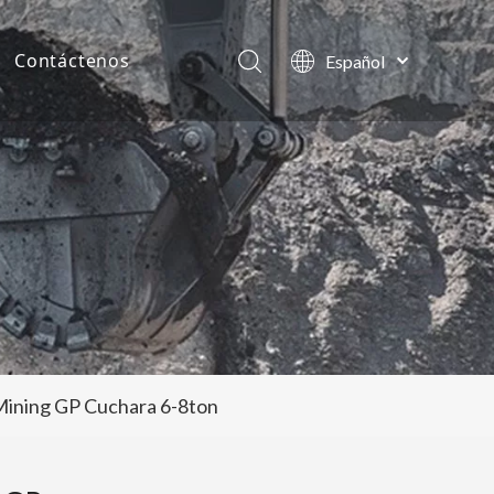
Contáctenos
Español
English
as de la compañía
العربية
Français
tos
Pусский
Português
ining GP Cuchara 6-8ton