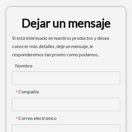
Dejar un mensaje
Si está interesado en nuestros productos y desea
conocer más detalles, deje un mensaje, le
responderemos tan pronto como podamos.
Cuchara de servicio pesado negra OEM para excavadora LiuGong 922
Cuchara de servicio pesado para arena negra OEM LiuGong 933
Nombre
Compañía
*
Correo electrónico
*