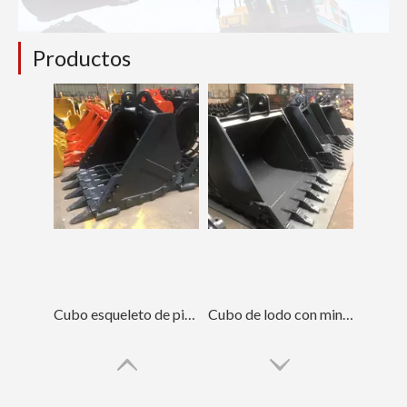
Productos
Cubo esqueleto de piedra azul basculante LinGong 250
Cubo de lodo con mini tamiz universal LiuGong 922