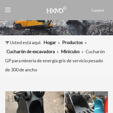
Español
English
العربية
Français
Pусский
Usted está aquí:
Hogar
»
Productos
»
Português
Cucharón de excavadora
»
Minicubo
»
Cucharón
GP para minería de energía gris de servicio pesado
de 300 de ancho