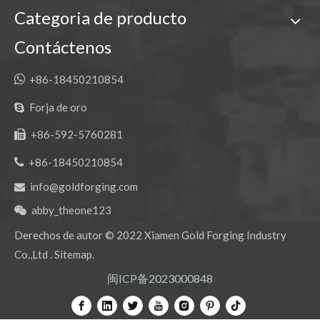
Categoria de producto
Contáctenos

+86-18450210854
Forja de oro

+86-592-5760281


+86-18450210854
info@goldforging.com

abby_theone123

Derechos de autor ©
2022
Xiamen Gold Forging Industry
Co.,Ltd .
Sitemap
.
闽ICP备2023000848