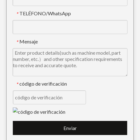
TELÉFONO/WhatsApp
*
Cucharón resistente de construcción grande resistente al desgaste Hitachi 70
Mini cucharón inclinado para lodo duradero Hitachi 200
Mensaje
*
código de verificación
*
Cubo de esqueleto de granjas amarillas de alta resistencia Sany75
Cubo de esqueleto de mina de placa de acero resistente pc60 700 de ancho
Enviar