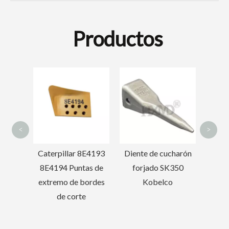
Productos
Diente de cubo
Corta
forjado Daewoo
excav
Doosan 2713-
1219TL
<
>
E4193
Diente de cucharón
as de
forjado SK350
ordes
Kobelco