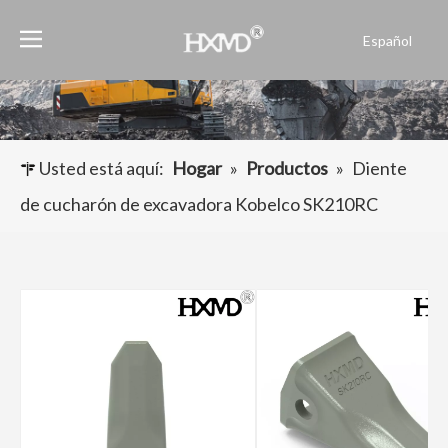
Español
English
العربية
Français
Pусский
Usted está aquí:
Hogar
»
Productos
»
Diente
Português
de cucharón de excavadora Kobelco SK210RC