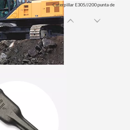
Caterpillar E305/J200 punta de diente de roca de perforación 1U3202RC
Caterpillar E305 Punta de cincel de roca de perforación 1U3202RC