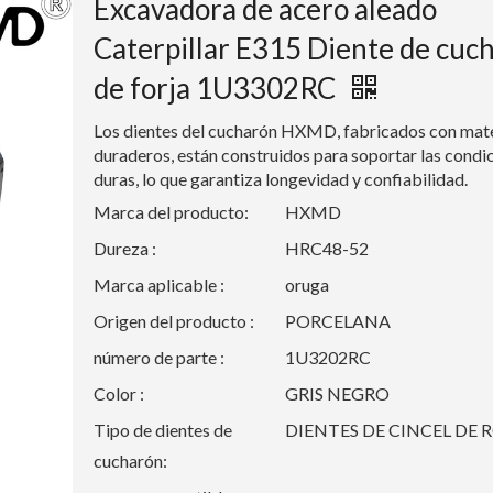
Excavadora de acero aleado
Caterpillar E315 Diente de cuc
de forja 1U3302RC
Los dientes del cucharón HXMD, fabricados con mate
duraderos, están construidos para soportar las condi
duras, lo que garantiza longevidad y confiabilidad.
Marca del producto:
HXMD
Dureza :
HRC48-52
Marca aplicable :
oruga
Origen del producto :
PORCELANA
número de parte :
1U3202RC
Color :
GRIS NEGRO
Tipo de dientes de
DIENTES DE CINCEL DE 
cucharón: