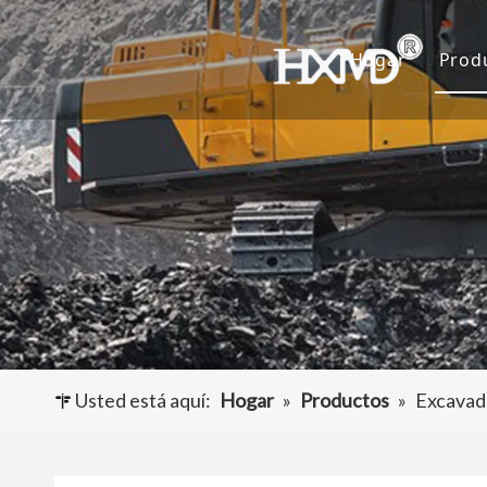
Hogar
Prod
D
C
A
O
Usted está aquí:
Hogar
»
Productos
»
Excavado