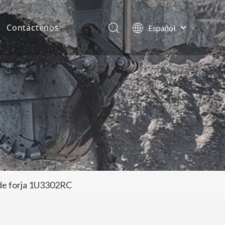
Contáctenos
Español
English
as de la compañía
العربية
Français
tos
Pусский
Português
 de forja 1U3302RC