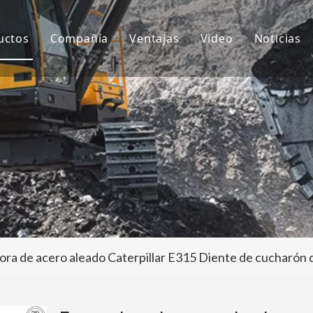
uctos
Compañía
Ventajas
Video
Noticias
ientes de cubo
Sobre nosotros
I+D
Notici
ubo de excavadora
Cultura
Producción
Proyec
daptador de dientes de cubo
Preguntas más frecuentes
Servicio
tros accesorios para excavadoras
ra de acero aleado Caterpillar E315 Diente de cucharón