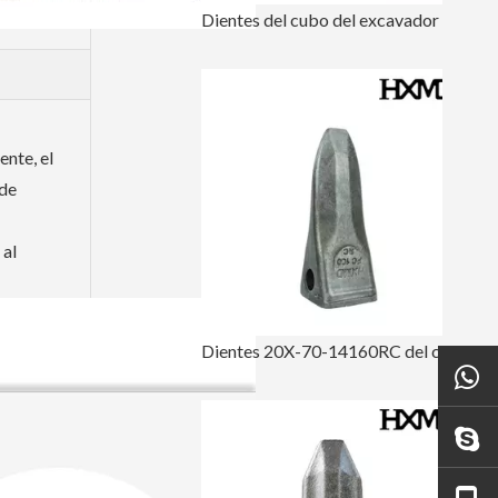
Dientes del cubo del excavador del tigre de KOMATSU PC300 para dirigir 207-70-14151TL
ente, el
 de
 al
Dientes 20X-70-14160RC del cucharón de la oruga de perforación Komatsu PC100