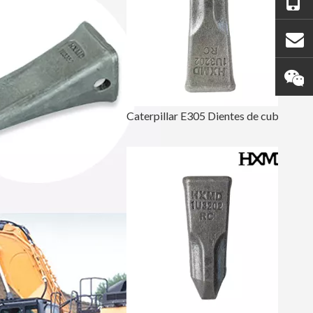
Caterpillar E305 Dientes de cubo de cincel de roca de perforación 1U3202RC