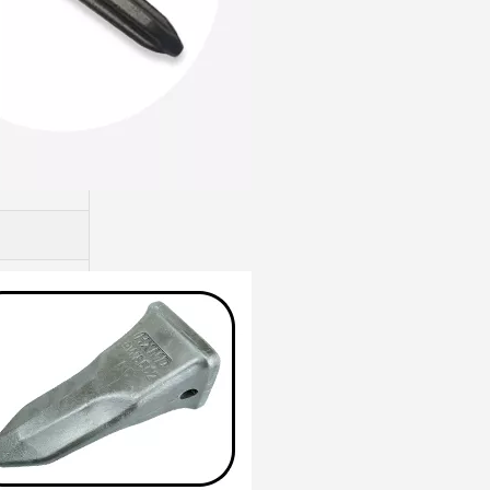
Diente de cucharón forjado con cincel de acero aleado Komatsu PC400