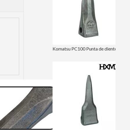
Komatsu PC100 Punta de diente de construcción de perforación 20X-70-14160RC