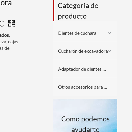
dora
Categoria de
producto
RC
Dientes de cuchara
jados
,
za, cajas
as de
Cucharón de excavadora
Adaptador de dientes de cuchara
Otros accesorios para excavadoras
Como podemos
ayudarte