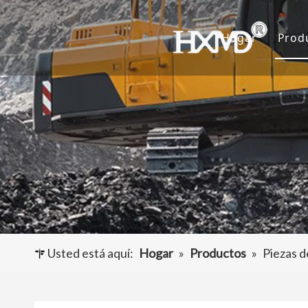
Hogar
Prod
D
C
A
O
Usted está aquí:
Hogar
»
Productos
»
Piezas d