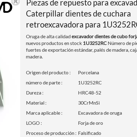
Piezas de repuesto para excava
Caterpillar dientes de cuchara
retroexcavadora para 1U3252
Oruga de alta calidad
excavador
dientes de cubo for
nuevos productos en stock
1U3252RC
Número de pie
fuertes de exportación estándar, palés de madera, caj
madera.
Origen del producto :
Porcelana
número de parte :
1U3252RC
Dureza :
HRC48-52
Material :
30CrMnSi
Marca aplicable :
Excavadora de oruga
LOGO :
Forja de oro
Proceso de producción :
Falsificado