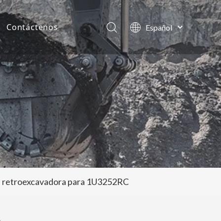
Contáctenos
Español
English
as de la compañía
العربية
Français
tos
Pусский
Português
ra retroexcavadora para 1U3252RC