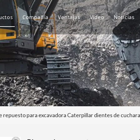
uctos
Compañía
Ventajas
Video
Noticias
ientes de cubo
Sobre nosotros
I+D
Notici
ubo de excavadora
Cultura
Producción
Proyec
daptador de dientes de cubo
Preguntas más frecuentes
Servicio
tros accesorios para excavadoras
e repuesto para excavadora Caterpillar dientes de cucha