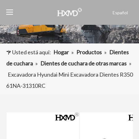
Español
English
العربية
Français
Pусский
Usted está aquí:
Hogar
»
Productos
»
Dientes
Português
de cuchara
»
Dientes de cuchara de otras marcas
»
Excavadora Hyundai Mini Excavadora Dientes R350
61NA-31310RC