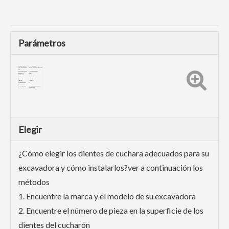
Parámetros
Número de pieza:
61NA-31310RC
Tipo de dientes de
Dientes del cucharón para roca
cubo:
Marca compatible:
Excavadora hyundai
Proceso de
Forjar
producción:
Dureza:
HRC48-52
De tensión:
1450MPA
Impacto:
≥20J/cm2
Ofrecer servicio
Sí
personalizado:
Detalle de Envio:
5-7 días pueden entregar si
está en stock
Elegir
¿Cómo elegir los dientes de cuchara adecuados para su
excavadora y cómo instalarlos?ver a continuación los
métodos
1. Encuentre la marca y el modelo de su excavadora
2. Encuentre el número de pieza en la superficie de los
dientes del cucharón