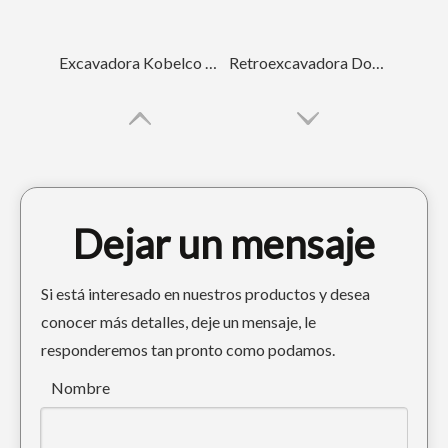
Excavadora Kobelco ISO Excavadora Dientes SK210
Retroexcavadora Doosan Dientes de excavadora forjados DH150
Dejar un mensaje
Si está interesado en nuestros productos y desea
conocer más detalles, deje un mensaje, le
responderemos tan pronto como podamos.
Cucharón Doosan Tiger Tooth ISO Adaptador de diente de cucharón DH150
Cucharón de acero aleado Diente de tigre Adaptador de diente de cucharón Trackhoe PC200
Nombre