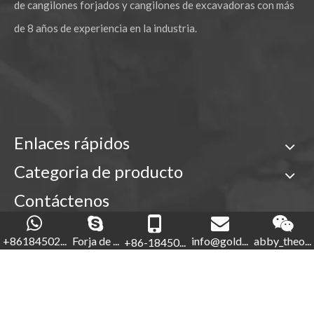
de cangilones forjados y cangilones de excavadoras con más
de 8 años de experiencia en la industria.
Enlaces rápidos
Categoria de producto
Contáctenos

+86-18450210854
+86184502...
Forja de ...
info@gold...
abby_theo...
+86-18450...
Forja de oro

+86-592-5760281


+86-18450210854