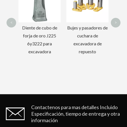
del
<
>
uesto
Diente de cubo de
Bujes y pasadores de
dora
forja de oro J225
cuchara de
ntes de
6y3222 para
excavadora de
excavadora
repuesto
ra para
C
Contactenos para mas detalles
Incluido
Especificación, tiempo de entrega y otra
información