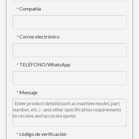
Compañía
*
Correo electrónico
*
TELÉFONO/WhatsApp
*
Cuchara excavadora Bobcat Rock de 72 pulgadas PC70
Minería hidráulica Cucharón de excavadora de 60 pulgadas EX200
Mensaje
*
código de verificación
*