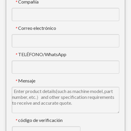
Compañía
*
Correo electrónico
*
TELÉFONO/WhatsApp
*
Diente de excavadora Komatsu PC400 Tiger para ingeniería 208-70-14152TL
Mensaje
*
código de verificación
*