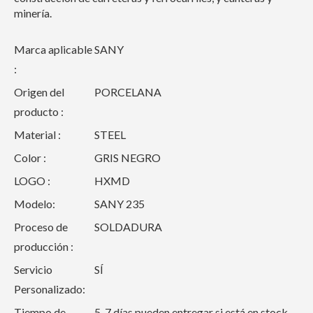
minería.
Marca aplicable
SANY
:
Origen del
PORCELANA
producto :
Material :
STEEL
Color :
GRIS NEGRO
LOGO :
HXMD
Modelo:
SANY 235
Proceso de
SOLDADURA
producción :
Servicio
SÍ
Personalizado:
Tiempo de
5-7 días pueden entregar si está en stock