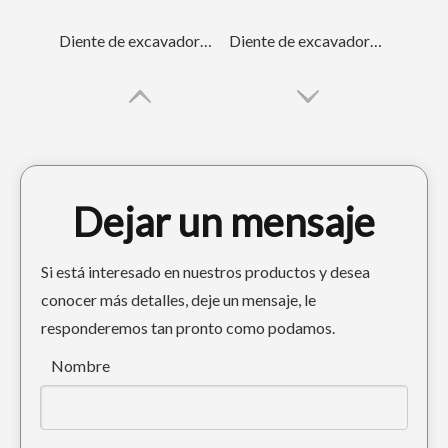
Diente de excavadora Cat Tiger para excavar E320 1U3352TL
Diente de excavadora Tiger Construction DH220 2713-1217TL
Dejar un mensaje
Si está interesado en nuestros productos y desea
conocer más detalles, deje un mensaje, le
responderemos tan pronto como podamos.
Pequeño diente E325 7T3402TL del cubo del excavador de Caterpillar de la perforación
Diente de cuchara excavadora 7T3402RC para Cat E325 J400
Nombre