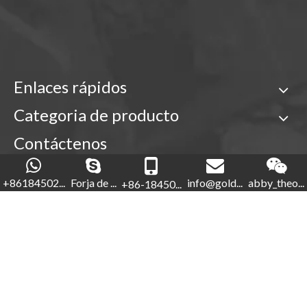
Enlaces rápidos
Categoria de producto
Contáctenos

+86-18450210854
+86184502...
Forja de ...
info@gold...
abby_theo...
+86-18450...
Forja de oro

+86-592-5760281


+86-18450210854
info@goldforging.com

abby_theone123
