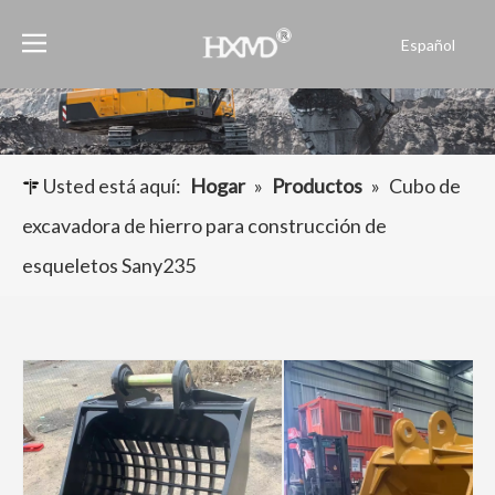
Español
English
العربية
Français
Pусский
Usted está aquí:
Hogar
»
Productos
»
Cubo de
Português
excavadora de hierro para construcción de
esqueletos Sany235