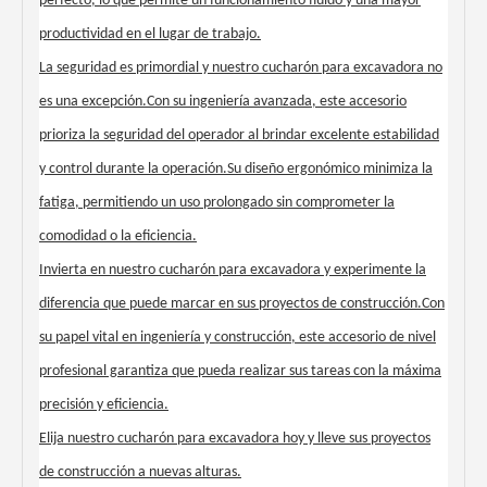
perfecto, lo que permite un funcionamiento fluido y una mayor
productividad en el lugar de trabajo.
La seguridad es primordial y nuestro cucharón para excavadora no
es una excepción.Con su ingeniería avanzada, este accesorio
prioriza la seguridad del operador al brindar excelente estabilidad
y control durante la operación.Su diseño ergonómico minimiza la
fatiga, permitiendo un uso prolongado sin comprometer la
comodidad o la eficiencia.
Invierta en nuestro cucharón para excavadora y experimente la
diferencia que puede marcar en sus proyectos de construcción.Con
su papel vital en ingeniería y construcción, este accesorio de nivel
profesional garantiza que pueda realizar sus tareas con la máxima
precisión y eficiencia.
Elija nuestro cucharón para excavadora hoy y lleve sus proyectos
de construcción a nuevas alturas.