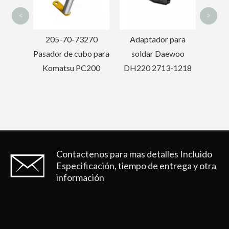
excavadoras
<
>
270
Adaptador para
bo para
soldar Daewoo
C200
DH220 2713-1218
Contactenos para mas detalles
Incluido
Especificación, tiempo de entrega y otra
información