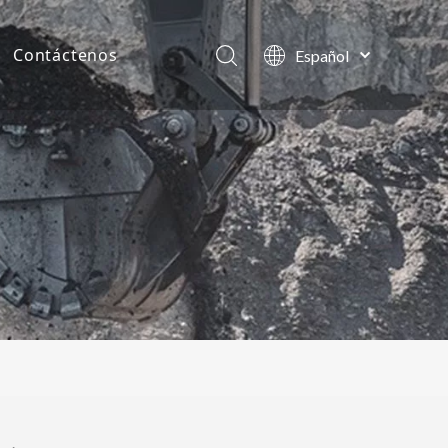
Contáctenos
Español
English
as de la compañía
العربية
Français
tos
Pусский
Português