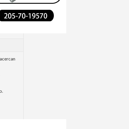
 acercan
s
o.