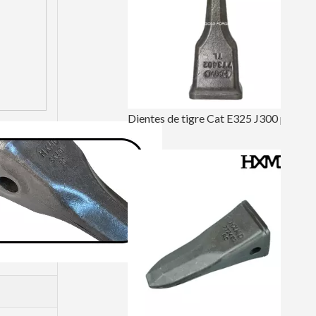
Dientes de tigre Cat E325 J300 para cucharón de retroexcavadora 7T3402TL