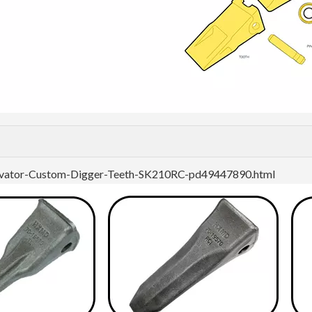
avator-Custom-Digger-Teeth-SK210RC-pd49447890.html