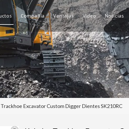
uctos
Compañía
Ventajas
Video
Noticias
ientes de cubo
Sobre nosotros
I+D
Notici
ubo de excavadora
Cultura
Producción
Proyec
daptador de dientes de cubo
Preguntas más frecuentes
Servicio
tros accesorios para excavadoras
 Trackhoe Excavator Custom Digger Dientes SK210RC