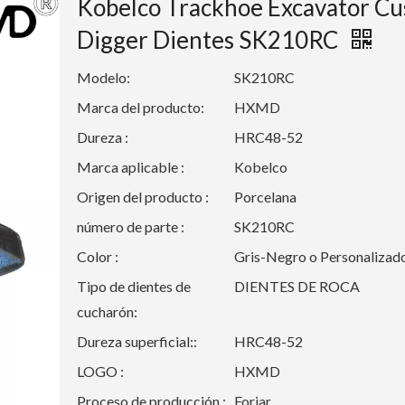
Kobelco Trackhoe Excavator C
Digger Dientes SK210RC
Modelo:
SK210RC
Marca del producto:
HXMD
Dureza :
HRC48-52
Marca aplicable :
Kobelco
Origen del producto :
Porcelana
número de parte :
SK210RC
Color :
Gris-Negro o Personalizad
Tipo de dientes de
DIENTES DE ROCA
cucharón:
Dureza superficial::
HRC48-52
LOGO :
HXMD
Proceso de producción :
Forjar