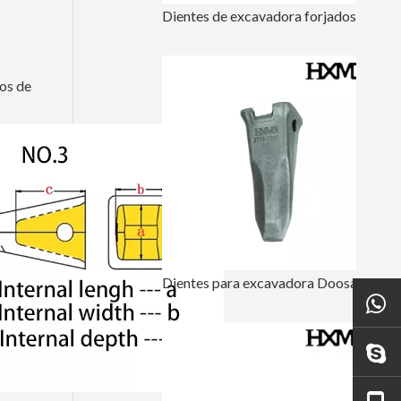
Dientes de excavadora forjados en roca Kobelco SK350 7T3402RC
ros de
Dientes para excavadora Doosan DH220 2713-1217RC