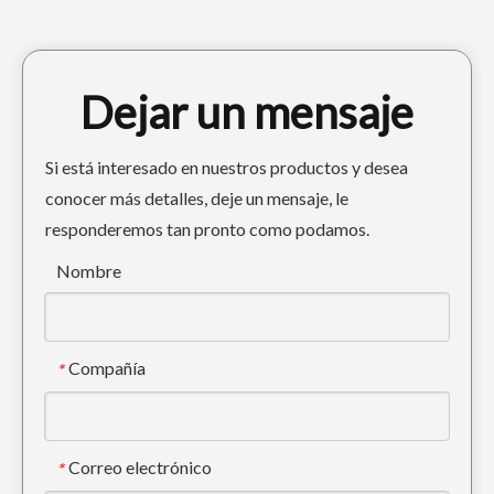
Dejar un mensaje
Si está interesado en nuestros productos y desea
conocer más detalles, deje un mensaje, le
responderemos tan pronto como podamos.
Minería suave Cucharón de excavadora de 60 pulgadas PC200
Cubo de excavadora de hierro para minería Kubota 1.2 Cubo de roca cuadrado
Nombre
Compañía
*
Correo electrónico
*