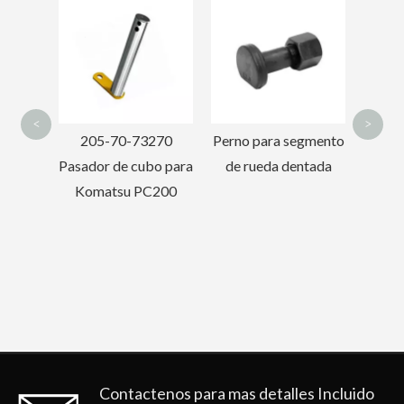
Bulldozer Bolt On
Dien
Track Pernos de
fo
zapata
<
>
270
Perno para segmento
bo para
de rueda dentada
C200
Contactenos para mas detalles
Incluido