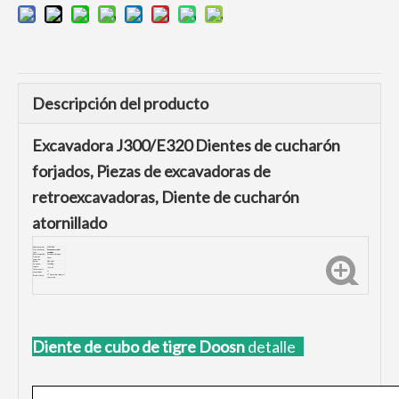
Descripción del producto
Excavadora J300/E320 Dientes de cucharón
forjados, Piezas de excavadoras de
retroexcavadoras, Diente de cucharón
atornillado
Número de pieza:
1U3352RC
Tipo de dientes de
Dientes de roca del
cubo:
cucharón
Marca compatible:
Excavadora de oruga
Proceso de
Forjar
producción:
Dureza:
HRC48-52
De tensión:
1450MPA
Impacto:
≥20J/
cm
Ofrecer servicio
Sí
personalizado:
5-7 días pueden entregar si
Detalle de Envio:
está en stock
Diente de cubo de tigre Doosn
detalle