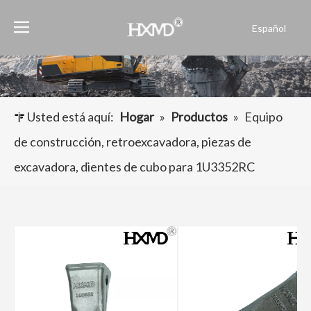
Español
English
العربية
Français
Pусский
Usted está aquí:
Hogar
»
Productos
»
Equipo
Português
de construcción, retroexcavadora, piezas de
excavadora, dientes de cubo para 1U3352RC