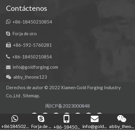
Contáctenos

+86-18450210854
Forja de oro

+86-592-5760281


+86-18450210854
info@goldforging.com

abby_theone123

Derechos de autor ©
2022
Xiamen Gold Forging Industry
Co.,Ltd .
Sitemap
.
闽ICP备2023000848
+86184502...
Forja de ...
info@gold...
abby_theo...
+86-18450...