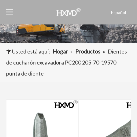
Español
English
العربية
Français
Pусский
Usted está aquí:
Hogar
»
Productos
»
Dientes
Português
de cucharón excavadora PC200 205-70-19570
punta de diente