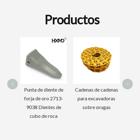
Productos
Pernos y tuercas de
En
alta resistencia
ajust
personalizados de
de
acero aleado
<
>
te de
Cadenas de cadenas
2713-
para excavadoras
s de
sobre orugas
oca