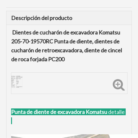
Descripción del producto
Dientes de cucharón de excavadora Komatsu
205-70-19570RC Punta de diente, dientes de
cucharón de retroexcavadora, diente de cincel
de roca forjada PC200
Número de pieza:
205-70-19570RC
Tipo de dientes de
Dientes del cucharón para
cubo:
roca
Marca compatible:
Excavadora Komatsu
Proceso de
Forjar
producción:
Dureza:
HRC48-52
De tensión:
1450MPA
Impacto:
≥20J/
cm
Peso:
5,3 kg
Ofrecer servicio
Sí
personalizado:
3-5 días pueden entregar si
Detalle de Envio:
está en stock
Punta de diente de excavadora Komatsu
detalle