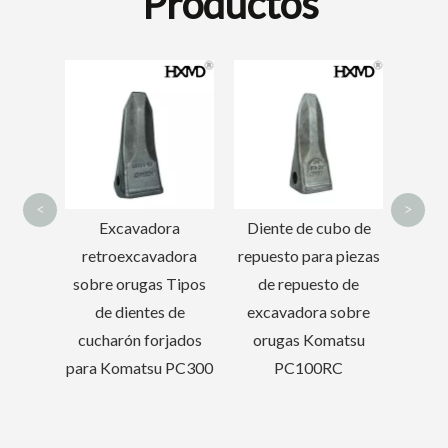
Productos
5D9559 Caterpillar Hoja niveladora de doble curva
Pasador de dientes de cucharón de excavadora DH500
6Y3222 Cat307
Dien
Dientes de cucharón
fo
forjado
27
<
>
ra
Diente de cubo de
dora
repuesto para piezas
 Tipos
de repuesto de
 de
excavadora sobre
jados
orugas Komatsu
 PC300
PC100RC