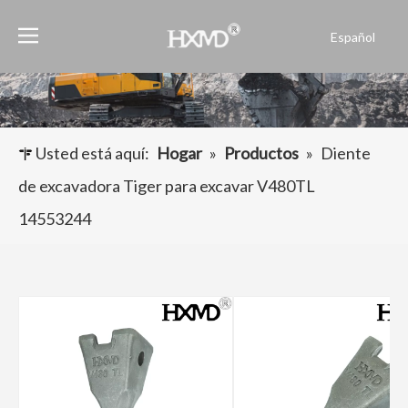
Español
English
العربية
Français
Pусский
Usted está aquí:
Hogar
»
Productos
»
Diente
Português
de excavadora Tiger para excavar V480TL
14553244