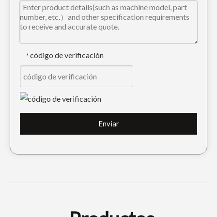
código de verificación
*
Cuchillas para motoniveladoras 5D9558 Bordes de corte curvos
1U3352 Dientes de cangilones forjados
Enviar