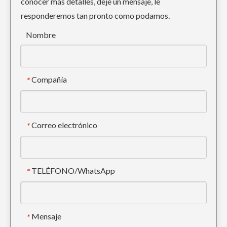
conocer más detalles, deje un mensaje, le
responderemos tan pronto como podamos.
Soldadura en orejas de cucharón de excavadora
2713-1217RC Dientes de cangilones forjados
Nombre
Compañía
*
Correo electrónico
*
TELÉFONO/WhatsApp
*
Soldadura forjada en gancho de cucharón de excavadora 12T
1U3352RC Dientes de cangilones forjados
Mensaje
*