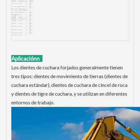
Komatsu
PC400
208-70-14152TL
12.4
09244-03036
Komatsu
PC400
208-70-14152RC (LARGO)
16.3
09244-03036
2705-
volvo
V210/V290
14530544RC
7.5
1020/2114-
9008
1454-
volvo
VOLVO360/460
14536800/14537843TL
13.0
0728/1455-
0968
volvo
VOLVO480
14536800TL/14537843TL
14.7
volvo
VOLVO480
14536800RC/14537843RC
19.8
1454-
volvo
VOLVO360/460
14536800/14537843RC
15.6
0728/1455-
0968
Daewoo
DH130/DH150
2713-1221RC
3.9
2705-
9014/2705-
Adaptador
Daewoo
2713-1221
5.6
9015
DH150
Daewoo
DH220
2713-1217RC
5.5
2705-
Daewoo
DH220
2713-1217RC (LARGO)
6.3
1020/2114-
Adaptador
9008
Daewoo
2713-1218-40
8.3
DH220
2705-
Daewoo
DH300
2713-1219RC
8.5
9010/2114-
1849
2705-
Daewoo
DH360/370
2713-0032TL
6.6
1021/2114-
1849
2705-
Daewoo
DH360/370
2713-0032RC
10.5
1021/2114-
1849
2114-
Daewoo
DH420/500
2713-1236RC
11.0
1849/2114-
1849
sany
SY65/SY75
12076809
2.6
sany
SY55
12076675
1.8
Hitachi
EX-70/6
6Y3222
2.9
6Y3228/8E6259
Gold Forging acepta el logotipo personalizado de la marca,
necesita más detalles, por favor contáctenos.
Aplicación
n
Los dientes de cuchara forjados generalmente tienen
tres tipos: dientes de movimiento de tierras (dientes de
cuchara estándar), dientes de cuchara de cincel de roca
y dientes de tigre de cuchara, y se utilizan en diferentes
entornos de trabajo.