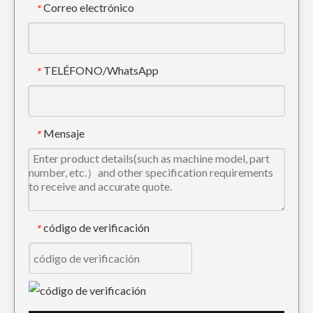
Correo electrónico
*
TELÉFONO/WhatsApp
*
Adaptador E320 del diente del cucharón de la alta resistencia al desgaste del excavador del CAT
Cucharón Doosan Tiger Tooth ISO Adaptador de diente de cucharón DH150
Mensaje
*
código de verificación
*
Adaptador de diente de cucharón duro Doosan Rock Tooth DH220
Komatsu Excavadora Retroexcavadora Cubo Diente Adaptador PC200