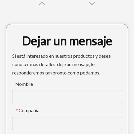
Dejar un mensaje
Si está interesado en nuestros productos y desea
conocer más detalles, deje un mensaje, le
responderemos tan pronto como podamos.
CAT Cubo Diente de tigre Gris-negro Adaptador de dientes de cubo CAT320
Adaptador de diente de cucharón duradero para excavadora de acero aleado
Nombre
Compañía
*