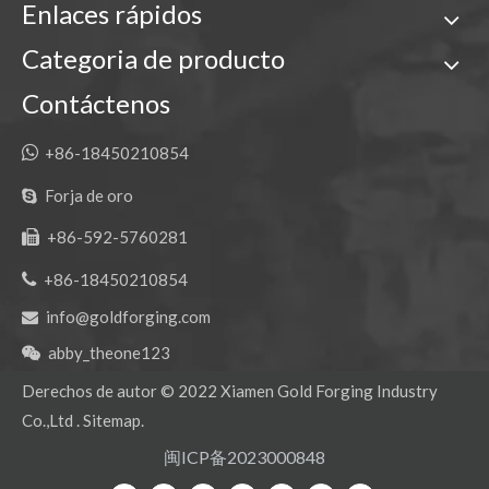
Enlaces rápidos
Categoria de producto
3G8354 J350 Adaptadores de dientes de cangilones forjados
Adaptador y diente de cucharón PC60 con punta estándar Komatsu
Contáctenos

+86-18450210854
Forja de oro

+86-592-5760281


+86-18450210854
info@goldforging.com

abby_theone123

Derechos de autor ©
2022
Xiamen Gold Forging Industry
3G8354 J350 Adaptadores de dientes de cangilones forjados
Co.,Ltd .
Sitemap
.
闽ICP备2023000848