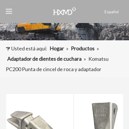
Español
English
العربية
Français
Pусский
Usted está aquí:
Hogar
»
Productos
»
Português
Adaptador de dientes de cuchara
»
Komatsu
PC200 Punta de cincel de roca y adaptador