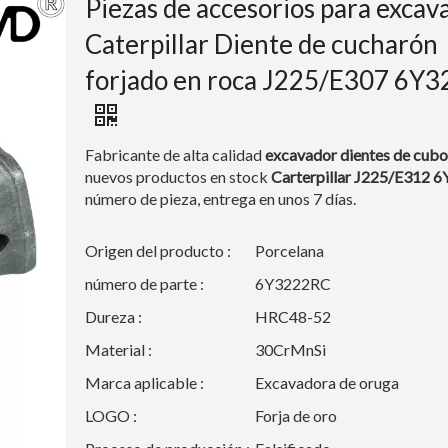
Piezas de accesorios para excav
Caterpillar Diente de cucharón
forjado en roca J225/E307 6Y
Fabricante de alta calidad
excavador
dientes de cubo
nuevos productos en stock
Carterpillar J225/E312 
número de pieza, entrega en unos 7 días.
Origen del producto :
Porcelana
número de parte :
6Y3222RC
Dureza :
HRC48-52
Material :
30CrMnSi
Marca aplicable :
Excavadora de oruga
LOGO :
Forja de oro