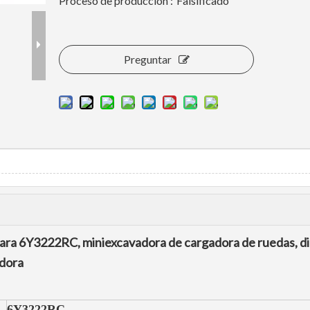
Proceso de producción :
Falsificado
Preguntar
ara 6Y3222RC, miniexcavadora de cargadora de ruedas, d
adora
6Y3222RC