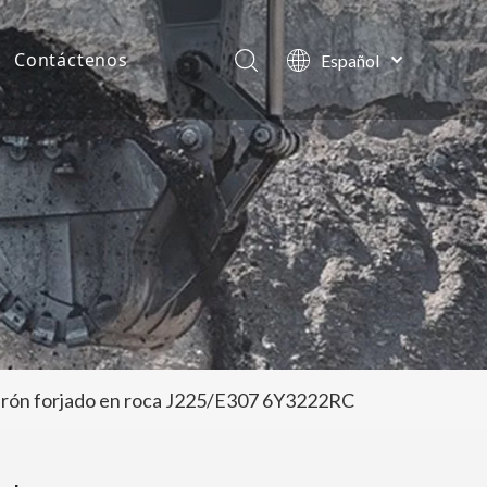
Contáctenos
Español
English
as de la compañía
العربية
Français
tos
Pусский
Português
harón forjado en roca J225/E307 6Y3222RC