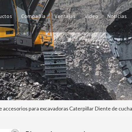
uctos
Compañía
Ventajas
Video
Noticias
ientes de cubo
Sobre nosotros
I+D
Notici
ubo de excavadora
Cultura
Producción
Proyec
daptador de dientes de cubo
Preguntas más frecuentes
Servicio
tros accesorios para excavadoras
e accesorios para excavadoras Caterpillar Diente de cuc