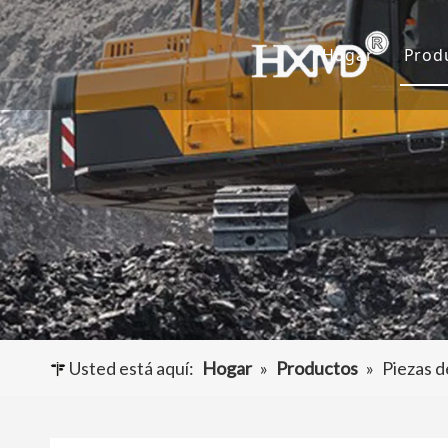
Hogar
Prod
D
C
A
O
Usted está aquí:
Hogar
»
Productos
»
Piezas d