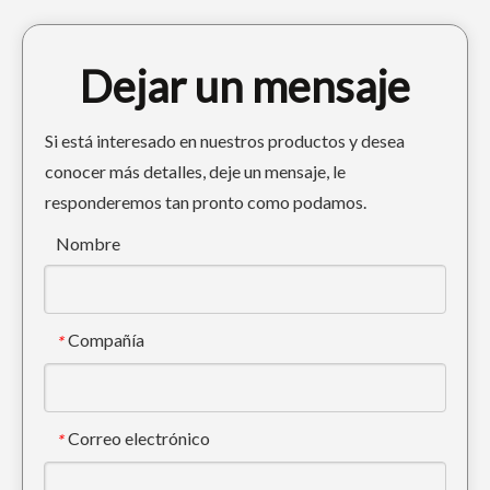
Dejar un mensaje
Si está interesado en nuestros productos y desea
conocer más detalles, deje un mensaje, le
responderemos tan pronto como podamos.
Cincel mecánico Caterpillar J350 Diente de cubo de forja 1U3352
Cat Tiger Cucharón Trackhoe Dientes de cucharón E320 1U3352TL
Nombre
Compañía
*
Correo electrónico
*