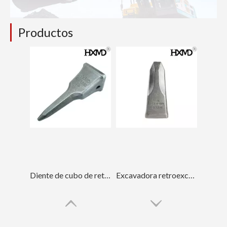
Productos
Diente de cubo de retroexcavadora Tiger E345 1U3552TL Punta de diente
Excavadora retroexcavadora Hyundai Dientes excavadores con dientes de roca 61Q6-31310RC