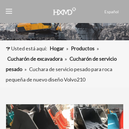
Español
English
العربية
Français
Pусский
Usted está aquí:
Hogar
»
Productos
»
Português
Cucharón de excavadora
»
Cucharón de servicio
pesado
»
Cuchara de servicio pesado para roca
pequeña de nuevo diseño Volvo210