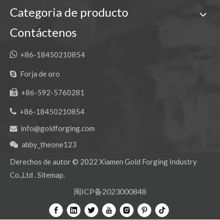
Categoria de producto
Contáctenos

+86-18450210854
Forja de oro

+86-592-5760281


+86-18450210854
info@goldforging.com

abby_theone123

Derechos de autor ©
2022
Xiamen Gold Forging Industry
Co.,Ltd .
Sitemap
.
闽ICP备2023000848