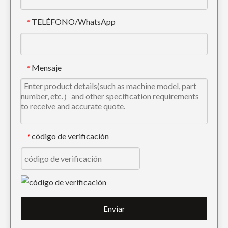
TELÉFONO/WhatsApp
*
Dientes de cubo de excavadora de tigre de alta calidad para excavar 2713-1219TL
Dientes de cubo de excavadora de roca de acero de aleación de conexión rápida DH300 2713-1219RC
Mensaje
*
código de verificación
*
Mini dientes de cubo de excavadora Tiger para excavar 2713-1217TL
Dientes del cucharón de la excavadora Mini Tiger V360TL
Enviar