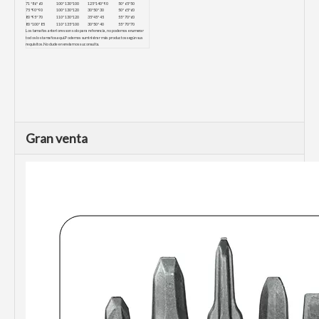
71*86*60
100*130*100
125*140*90
50*65*50
75*90*90
100*130*120
30*50*30
50*65*60
80*95*70
110*130*120
35*45*45
55*70*60
80*100*85
110*135*100
30*50*40
55*70*70
Los tamaños anteriores son solo para referencia, no podemos enumerar
todos los tamaños aquí.Podemos suministrar más productos según sus
requisitos.No dude en enviarnos su consulta.
Gran venta