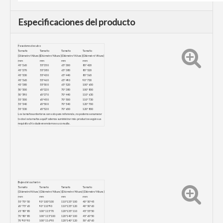
Especificaciones del producto
Pasadores de cubo
Tamaño
Tamaño
Tamaño
Tamaño
(Diámetro*Altura)
(Diámetro*Altura)
(Diámetro*Altura)
(Diámetro*Altura)
mm
mm
mm
mm
45*260
55*350
65*300
80*420
45*270
55*380
65*380
80*520
45*330
55*430
65*440
80*560
45*360
55*460
65*490
90*730
45*380
55*500
65*520
100*600
50*300
60*320
70*380
100*800
50*390
60*370
70*440
110*630
55*300
60*450
70*500
110*730
55*340
60*500
70*540
120*700
55*330
60*520
70*600
120*800
Los tamaños anteriores son solo para referencia, no podemos enumerar
todos los tamaños aquí.Podemos suministrar más productos según sus
requisitos.No dude en enviarnos su consulta.
Bujes del cucharón
Tamaño
Tamaño
Tamaño
Tamaño
(Diámetro*Altura)
(Diámetro*Altura)
(Diámetro*Altura)
(Diámetro*Altura)
mm
mm
mm
mm
55*70*50
90*100*100
110*135*100
40*50*45
60*75*60
90*110*90
110*135*120
40*50*60
65*80*80
100*115*70
120*135*110
45*55*50
70*80*80
100*115*100
120*140*100
45*60*50
70*90*90
100*116*90
120*140*120
50*60*60