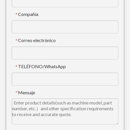
Compañía
*
Correo electrónico
*
TELÉFONO/WhatsApp
*
Cuchilla niveladora empernada de acero al carbono Filo de corte 5D9554
Borde de corte de cucharón de excavadora empernado de acero al carbono 5D9559
Mensaje
*