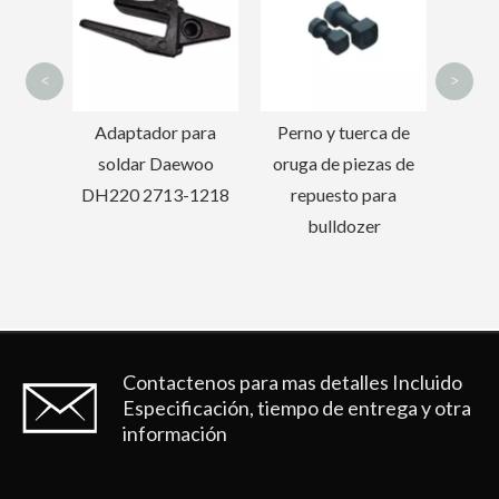
DH
<
>
charón
Adaptador para
Perno y tuerca de
PC200
soldar Daewoo
oruga de piezas de
 punta
DH220 2713-1218
repuesto para
e
bulldozer
Contactenos para mas detalles
Incluido
Especificación, tiempo de entrega y otra
información