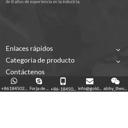
de 8 años de experiencia en la industria.
Enlaces rápidos
Categoria de producto
Contáctenos

+86-18450210854
+86184502...
Forja de ...
info@gold...
abby_theo...
+86-18450...
Forja de oro

+86-592-5760281


+86-18450210854
info@goldforging.com
