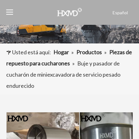
Español
English
العربية
Français
Pусский
Usted está aquí:
Hogar
»
Productos
»
Piezas de
Português
repuesto para cucharones
»
Buje y pasador de
cucharón de miniexcavadora de servicio pesado
endurecido