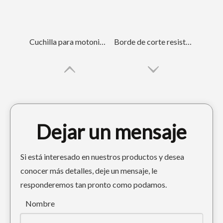
Cuchilla para motoniveladora empernada resistente al desgaste 7D1949
Borde de corte resistente al desgaste 7D1158 de la motoniveladora del cucharón de dirección deslizante
Dejar un mensaje
Si está interesado en nuestros productos y desea
conocer más detalles, deje un mensaje, le
responderemos tan pronto como podamos.
Borde de corte empernado resistente al desgaste para excavadora 5D9559
Hoja niveladora de acero al boro estilo Cat 5D9558
Nombre