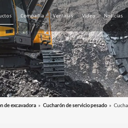
uctos
Compañía
Ventajas
Video
Noticias
ientes de cubo
Sobre nosotros
I+D
Notici
ubo de excavadora
Cultura
Producción
Proyec
daptador de dientes de cubo
Preguntas más frecuentes
Servicio
tros accesorios para excavadoras
n de excavadora
»
Cucharón de servicio pesado
»
Cuchar