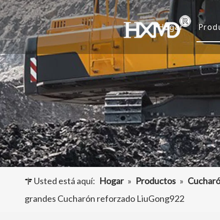
Hogar
Prod
D
C
A
O
Usted está aquí:
Hogar
»
Productos
»
Cucharó
grandes Cucharón reforzado LiuGong922