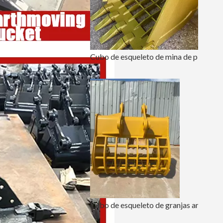
Cubo de esqueleto de mina de placa de acero resistente pc60 700 de ancho
Cubo de esqueleto de granjas amarillas de alta resistencia Sany75