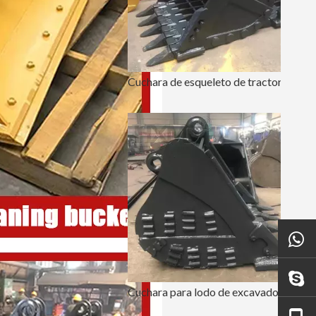
Cuchara de esqueleto de tractor de placa de acero de servicio pesado LinGong250
Cuchara para lodo de excavadora resistente con filo doble V480