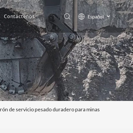
Contáctenos
Español
English
as de la compañía
العربية
Français
tos
Pусский
Português
ón de servicio pesado duradero para minas