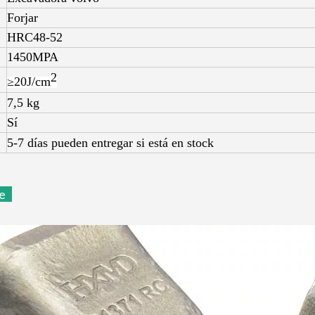
Forjar
HRC48-52
1450MPA
2
≥20J/
cm
7,5 kg
Sí
5-7 días pueden entregar si está en stock
le