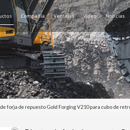
uctos
Compañía
Ventajas
Video
Noticias
ientes de cubo
Sobre nosotros
I+D
Notici
ubo de excavadora
Cultura
Producción
Proyec
daptador de dientes de cubo
Preguntas más frecuentes
Servicio
tros accesorios para excavadoras
de forja de repuesto Gold Forging V210 para cubo de ret