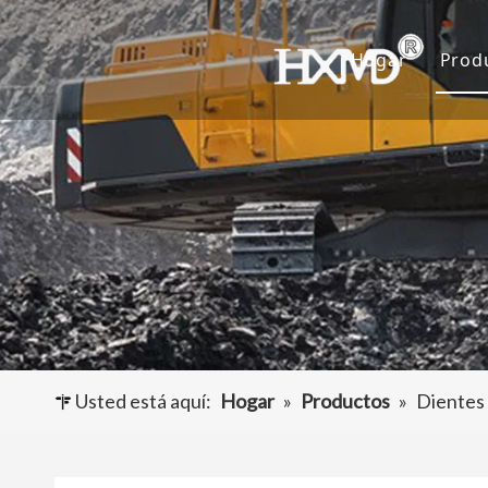
Hogar
Prod
D
C
A
O
Usted está aquí:
Hogar
»
Productos
»
Dientes 