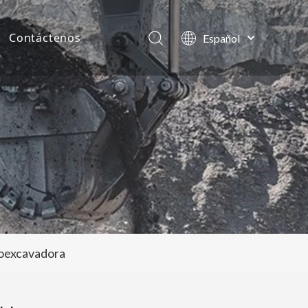
Contáctenos
Español
English
as de la compañía
العربية
Français
tos
Pусский
Português
roexcavadora