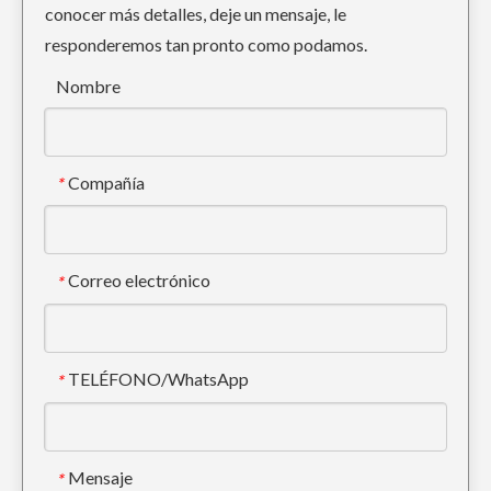
conocer más detalles, deje un mensaje, le
responderemos tan pronto como podamos.
Diente de cucharón de excavadora Mini Tiger PC60TL
Diente de excavadora Tiger Construction DH220 2713-1217TL
Nombre
Compañía
*
Correo electrónico
*
TELÉFONO/WhatsApp
*
Cubo de esqueleto negro ODM para Sany215
Diente del cucharón Cat Tiger Trackhoe E330 1U3452TL
Mensaje
*