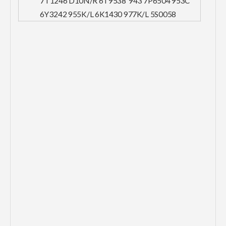
7T1246 D10N/R 6T9538 943 7P6504 953C
6Y3242 955K/L 6K1430 977K/L 5S0058