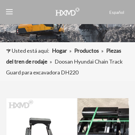
Español
English
العربية
Français
Pусский
Usted está aquí:
Hogar
»
Productos
»
Piezas
Português
del tren de rodaje
»
Doosan Hyundai Chain Track
Guard para excavadora DH220