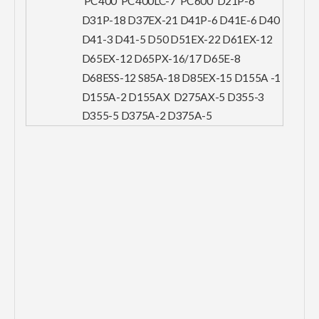
PC400 PC400LC-7 PC600 D21P-6
D31P-18 D37EX-21 D41P-6 D41E-6 D40
D41-3 D41-5 D50 D51EX-22 D61EX-12
D65EX-12 D65PX-16/17 D65E-8
D68ESS-12 S85A-18 D85EX-15 D155A -1
D155A-2 D155AX D275AX-5 D355-3
D355-5 D375A-2 D375A-5