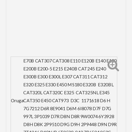
E70B CAT307 CAT308 E110 E120B E140 E180
E200B E200-5 E215 E240B CAT245 E240
E300B E300 E300L E307 CAT311 CAT312
E320 E325 E330 E450 MS180 E320B E320BL
CAT320L CAT320C E325 CAT325NL E345
Oruga
CAT350 E450 CAT973 D3C 1171618 D6 H
7G7212 D6R 8E9041 D6M 6I8078 D7F D7G
997L 3P1039 D7R D8N D8R 9W0074 6Y3928
D8H D8K 2P9510 D9G D9H 2P9448 D9N D9R