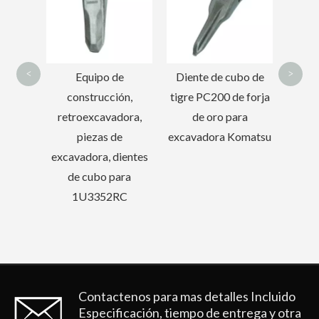
PC200
de
peq
27
<
>
e
Diente de cubo de
ón,
tigre PC200 de forja
ora,
de oro para
e
excavadora Komatsu
ientes
ara
C
Contactenos para mas detalles
Incluido
Especificación, tiempo de entrega y otra