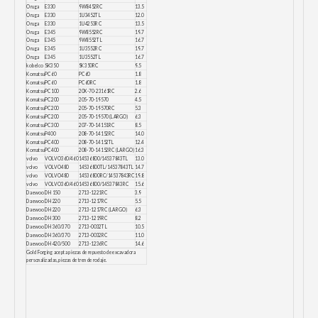
Oruga
E330
9W8452RC
13.5
Oruga
E330
1U3452TL
12.0
Oruga
E330
1U4253RC
13.5
Oruga
E345
9W8552RC
19.7
Oruga
E345
9W8552TL
16.7
Oruga
E345
1U3552RC
19.7
Oruga
E345
1U3552TL
16.7
kobelco
SK350
SK350RC
9.5
Komatsu
PC60
PC60
1.8
Komatsu
PC60
PC60RC
1.8
Komatsu
PC100
20X-70-23161RC
2.6
Komatsu
PC200
205-70-19570
4.5
Komatsu
PC200
205-70-19570RC
5.3
Komatsu
PC200
205-70-19570 (LARGO)
6.3
Komatsu
PC300
207-70-14151RC
8.5
Komatsu
P400
208-70-14152RC
14.0
Komatsu
PC400
208-70-14152TL
12.4
Komatsu
PC400
208-70-14152RC (LARGO)
16.3
volvo
VOLVO360/460
14536800/14537843TL
13.0
volvo
VOLVO480
14536800TL/14537843TL
14.7
volvo
VOLVO480
14536800RC/14537843RC
19.8
volvo
VOLVO360/460
14536800/14537843RC
15.6
Daewoo
DH150
2713-1221RC
3.9
Daewoo
DH220
2713-1217RC
5.5
Daewoo
DH220
2713-1217RC (LARGO)
6.3
Daewoo
DH300
2713-1219RC
8.2
Daewoo
DH360/370
2713-0032TL
10.5
Daewoo
DH360/370
2713-0032RC
11.0
Daewoo
DH420/500
2713-1236RC
14.6
Gold Forging acepta piezas de repuesto de excavadora
personalizadas, piezas de tren de rodaje.