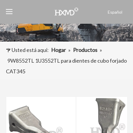
Español
English
العربية
Français
Pусский
Usted está aquí:
Hogar
»
Productos
»
Português
9W8552TL 1U3552TL para dientes de cubo forjado
CAT345