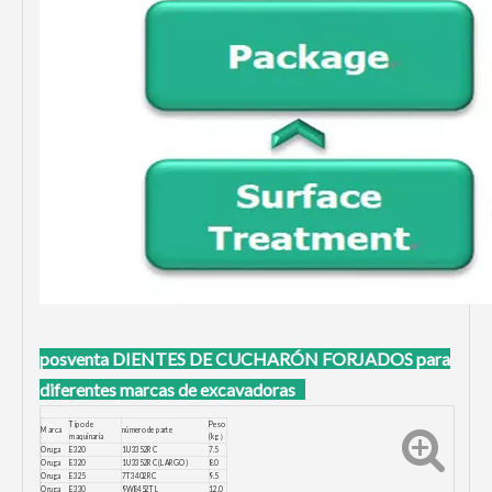
posventa
DIENTES DE CUCHARÓN FORJADOS para
diferentes marcas de excavadoras
Tipo de
Peso
Marca
número de parte
maquinaria
(kg）
Oruga
E320
1U3352RC
7.5
Oruga
E320
1U3352RC (LARGO)
8.0
Oruga
E325
7T3402RC
9.5
Oruga
E330
9W8452TL
12.0