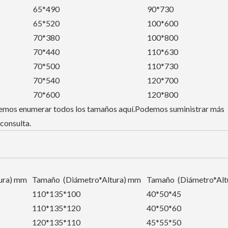
65*490
90*730
65*520
100*600
70*380
100*800
70*440
110*630
70*500
110*730
70*540
120*700
70*600
120*800
odemos enumerar todos los tamaños aquí.Podemos suministrar más
consulta.
ura) mm
Tamaño (Diámetro*Altura) mm
Tamaño (Diámetro*Alt
110*135*100
40*50*45
110*135*120
40*50*60
120*135*110
45*55*50