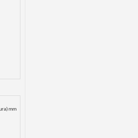
Protector de oruga oscuro OEM para piezas de oruga DH820
ura) mm