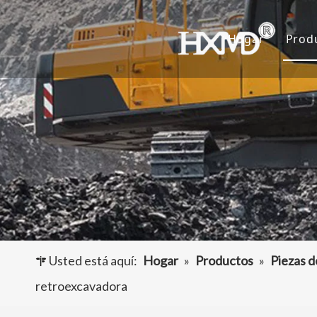
Hogar
Prod
D
C
A
O
Usted está aquí:
Hogar
»
Productos
»
Piezas 
retroexcavadora