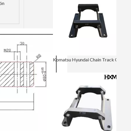
ión
Komatsu Hyundai Chain Track Guard para piezas de orugas PC400