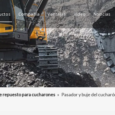
uctos
Compañía
Ventajas
Video
Noticias
ientes de cubo
Sobre nosotros
I+D
Notici
ubo de excavadora
Cultura
Producción
Proyec
daptador de dientes de cubo
Preguntas más frecuentes
Servicio
tros accesorios para excavadoras
de repuesto para cucharones
»
Pasador y buje del cucharó