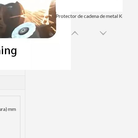
Protector de cadena de metal Komatsu para excavadora PC60
Protector de oruga oscuro duradero para excavadora E320
ura) mm