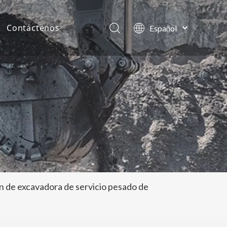
Contáctenos
Español
English
as de la compañía
العربية
Français
tos
Pусский
Português
n de excavadora de servicio pesado de