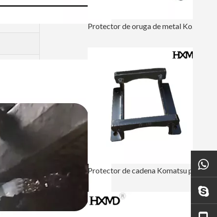
Protector de oruga de metal Komatsu para piezas de tren de rodaje PC200
Protector de cadena Komatsu para excavadora PC120