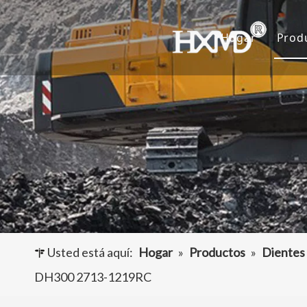
Hogar
Prod
D
C
A
O
Usted está aquí:
Hogar
»
Productos
»
Dientes
DH300 2713-1219RC