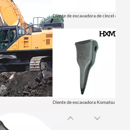
Diente de excavadora de cincel de roca de acero de aleación resistente E312 1U3252RC
Diente de excavadora Komatsu PC400 Tiger para ingeniería 208-70-14152TL