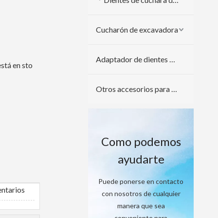
Cucharón de excavadora
Adaptador de dientes de cuchara
está en sto
Otros accesorios para excavadoras
Como podemos
ayudarte
Puede ponerse en contacto
ntarios
con nosotros de cualquier
manera que sea
conveniente para