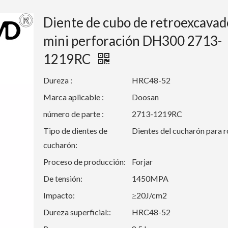
Diente de cubo de retroexcavad
mini perforación DH300 2713-
1219RC
Dureza :
HRC48-52
Marca aplicable :
Doosan
número de parte :
2713-1219RC
Tipo de dientes de
Dientes del cucharón para 
cucharón:
Proceso de producción:
Forjar
De tensión:
1450MPA
Impacto:
≥20J/cm2
Dureza superficial::
HRC48-52