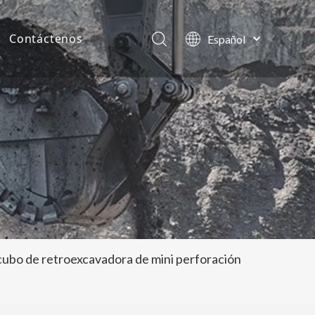
Contáctenos
Español
English
as de la compañía
العربية
Français
tos
Pусский
Português
cubo de retroexcavadora de mini perforación