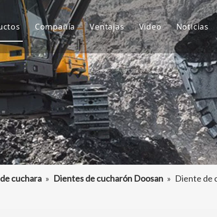
uctos
Compañía
Ventajas
Video
Noticias
ientes de cubo
Sobre nosotros
I+D
Notici
ubo de excavadora
Cultura
Producción
Proyec
daptador de dientes de cubo
Preguntas más frecuentes
Servicio
tros accesorios para excavadoras
 de cuchara
»
Dientes de cucharón Doosan
»
Diente de 