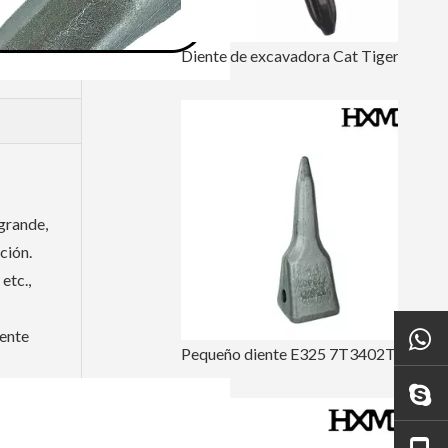
Diente de excavadora Cat Tiger para excavar E320 1U3352TL
grande,
ción.
etc.,
mente
Pequeño diente E325 7T3402TL del cubo del excavador de Caterpillar de la perforación