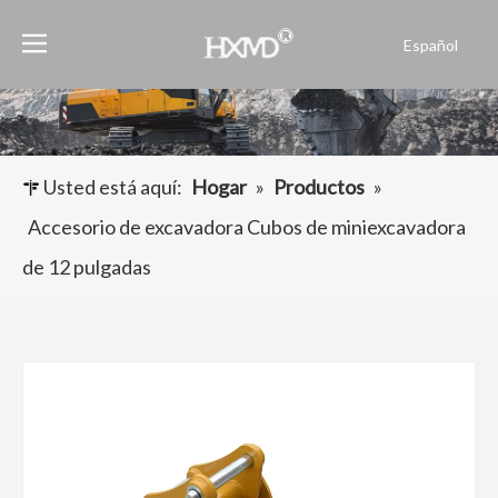
Español
English
العربية
Français
Pусский
Usted está aquí:
Hogar
»
Productos
»
Português
Accesorio de excavadora Cubos de miniexcavadora
de 12 pulgadas