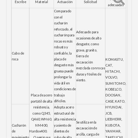
Escribe
Material
Actuación
Solicitud
adecuadas
Comparado
con el
cucharón
reforzado, el
Adecuado para
cucharón para
ocasiones de alto
rocas es más
desgaste, como
robusto y
grava, granito,
Cubo de
confiable, la
tierra de
roca
placa de
KOMASTU,
excavación
desgaste más
CAT,
mezclada con rocas
gruesa puede
HITACHI,
duras y fósiles de
prolongar la
VOLVO,
viento.
vida útil en
SUMITOMO,
condiciones de
KOBELCO,
trabajo
Placa de acero
DOOSAN,
difíciles.
portátil de alta
CASE, KATO,
resistencia,
Adopta acero
HYUNDAI,
como Q345,
estructural de
JCB,
Q460, WH60,
alta resistencia
LIEBHERR,
Se utiliza en la
Cucharón
NM400,
y asiento de
KUBOTA,
excavación de
de
Hardox400.
dientes de
YANMAR,
arcilla, carga de
movimiento
O según sus
cubo de alta
TAKEUCHI,