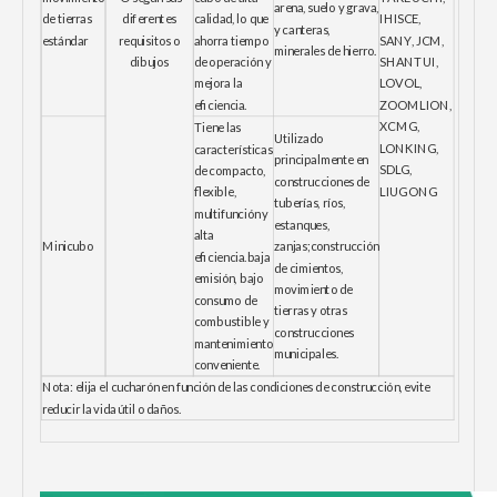
arena, suelo y grava,
de tierras
diferentes
calidad, lo que
IHISCE,
y canteras,
estándar
requisitos o
ahorra tiempo
SANY, JCM,
minerales de hierro.
dibujos
de operación y
SHANTUI,
mejora la
LOVOL,
eficiencia.
ZOOMLION,
XCMG,
Tiene las
Utilizado
LONKING,
características
principalmente en
SDLG,
de compacto,
construcciones de
LIUGONG
flexible,
tuberías, ríos,
multifunción y
estanques,
alta
Minicubo
zanjas;construcción
eficiencia.baja
de cimientos,
emisión, bajo
movimiento de
consumo de
tierras y otras
combustible y
construcciones
mantenimiento
municipales.
conveniente.
Nota: elija el cucharón en función de las condiciones de construcción, evite
reducir la vida útil o daños.