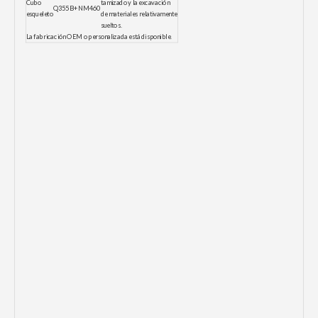
Cubo
tamizado y la excavación
Q355B+NM460
esqueleto
de materiales relativamente
sueltos.
La fabricación OEM o personalizada está disponible.