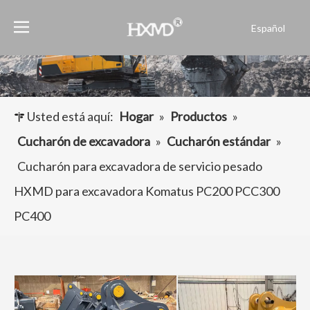
Español
English
العربية
Français
Pусский
Usted está aquí:
Hogar
»
Productos
»
Português
Cucharón de excavadora
»
Cucharón estándar
»
Cucharón para excavadora de servicio pesado
HXMD para excavadora Komatus PC200 PCC300
PC400