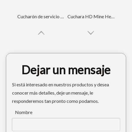
Cucharón de servicio pesado Volvo 480
Cuchara HD Mine Heavy Duty con dientes PC220
Dejar un mensaje
Si está interesado en nuestros productos y desea
conocer más detalles, deje un mensaje, le
responderemos tan pronto como podamos.
Cucharón desgarrador para excavadora de servicio pesado HXMD CAT 320 330 336
Cubo de miniexcavadora
Nombre