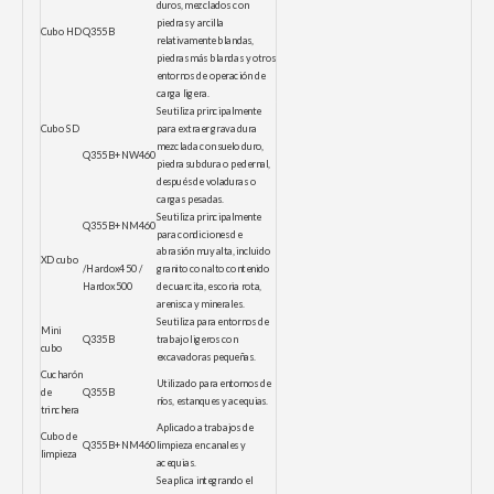
duros, mezclados con
piedras y arcilla
Cubo HD
Q355B
relativamente blandas,
piedras más blandas y otros
entornos de operación de
carga ligera.
Se utiliza principalmente
Cubo SD
para extraer grava dura
mezclada con suelo duro,
Q355B+NW460
piedra subdura o pedernal,
después de voladuras o
cargas pesadas.
Se utiliza principalmente
Q355B+NM460
para condiciones de
abrasión muy alta, incluido
XD cubo
/Hardox450 /
granito con alto contenido
Hardox500
de cuarcita, escoria rota,
arenisca y minerales.
Se utiliza para entornos de
Mini
Q335B
trabajo ligeros con
cubo
excavadoras pequeñas.
Cucharón
Utilizado para entornos de
de
Q355B
ríos, estanques y acequias.
trinchera
Aplicado a trabajos de
Cubo de
Q355B+NM460
limpieza en canales y
limpieza
acequias.
Se aplica integrando el