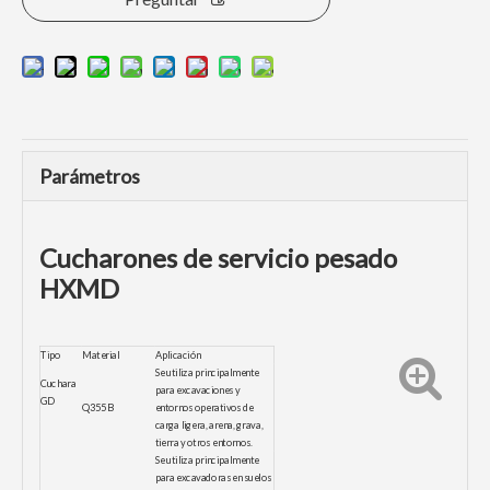
Parámetros
Cucharones de servicio pesado
HXMD
Tipo
Material
Aplicación
Se utiliza principalmente
Cuchara
para excavaciones y
GD
Q355B
entornos operativos de
carga ligera, arena, grava,
tierra y otros entornos.
Se utiliza principalmente
para excavadoras en suelos