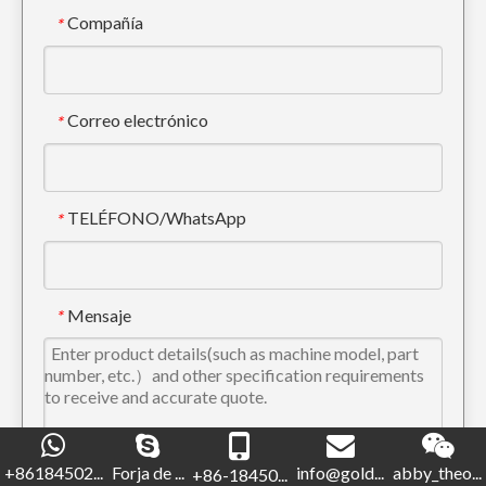
Compañía
*
Correo electrónico
*
TELÉFONO/WhatsApp
*
Cubo basculante para lodo Yellow Rock E320 1.0m3 Cubo para rocas
Cucharón GP amarillo estándar para movimiento de tierras
Mensaje
*
código de verificación
*
+86184502...
Forja de ...
info@gold...
abby_theo...
+86-18450...