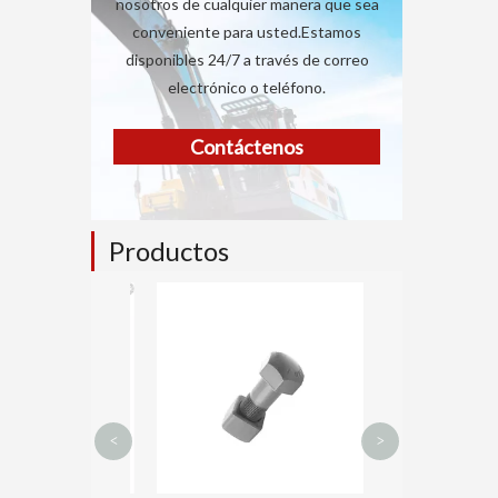
nosotros de cualquier manera que sea
conveniente para usted.Estamos
disponibles 24/7 a través de correo
electrónico o teléfono.
Contáctenos
Productos
Rodillo inferio
<
>