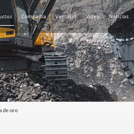
uctos
Compañía
Ventajas
Video
Noticias
ientes de cubo
Sobre nosotros
I+D
Notici
ubo de excavadora
Cultura
Producción
Proyec
daptador de dientes de cubo
Preguntas más frecuentes
Servicio
tros accesorios para excavadoras
a de oro