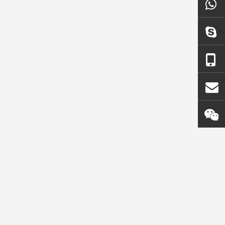
n de
Adaptador de cucharón
Dientes de cubo de
forjado PC200
retroexcavadora de tigr
pequeño SK350TL
7T3402TL