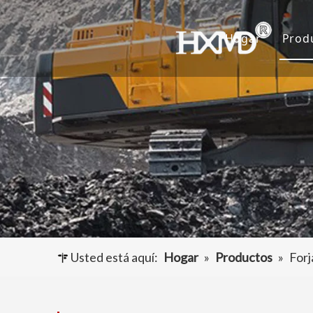
Hogar
Prod
D
C
A
O
Usted está aquí:
Hogar
»
Productos
»
Forj