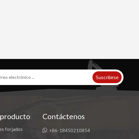
Suscribirse
 producto
Contáctenos
es forjados

+86-18450210854