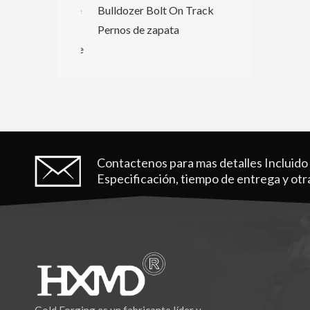
cubo de forja de
Bulldozer Bolt On Track
RC para piezas
Pernos de zapata
to de tierras de
 CAT
Contactenos para mas detalles
Incluido
Especificación, tiempo de entrega y otr
Gold Forging es un fabricante líder y