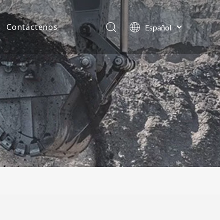
Contáctenos
Español
English
as de la compañía
العربية
Français
tos
Pусский
Português