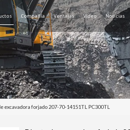
uctos
Compañía
Ventajas
Video
Noticias
ientes de cubo
Sobre nosotros
I+D
Notici
ubo de excavadora
Cultura
Producción
Proyec
daptador de dientes de cubo
Preguntas más frecuentes
Servicio
tros accesorios para excavadoras
de excavadora forjado 207-70-14151TL PC300TL