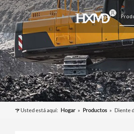
Hogar
Prod
D
C
A
O
Usted está aquí:
Hogar
»
Productos
»
Diente 