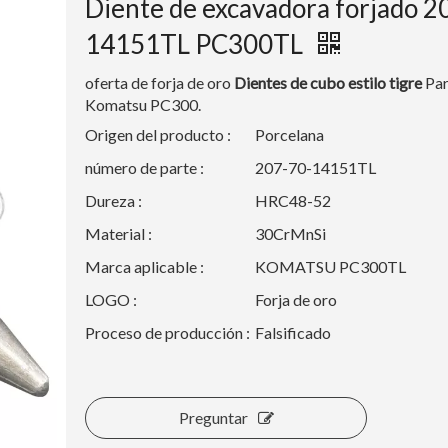
Diente de excavadora forjado 2
14151TL PC300TL
oferta de forja de oro
Dientes de cubo estilo tigre
Par
Komatsu PC300.
Origen del producto :
Porcelana
número de parte :
207-70-14151TL
Dureza :
HRC48-52
Material :
30CrMnSi
Marca aplicable :
KOMATSU PC300TL
LOGO :
Forja de oro
Proceso de producción :
Falsificado
Preguntar