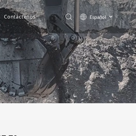
Contáctenos
Español
English
as de la compañía
العربية
Français
tos
Pусский
Português