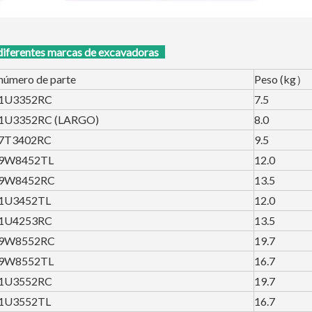
erentes marcas de excavadoras
número de parte
Peso (kg）
1U3352RC
7.5
1U3352RC (LARGO)
8.0
7T3402RC
9.5
9W8452TL
12.0
9W8452RC
13.5
1U3452TL
12.0
1U4253RC
13.5
9W8552RC
19.7
9W8552TL
16.7
1U3552RC
19.7
1U3552TL
16.7