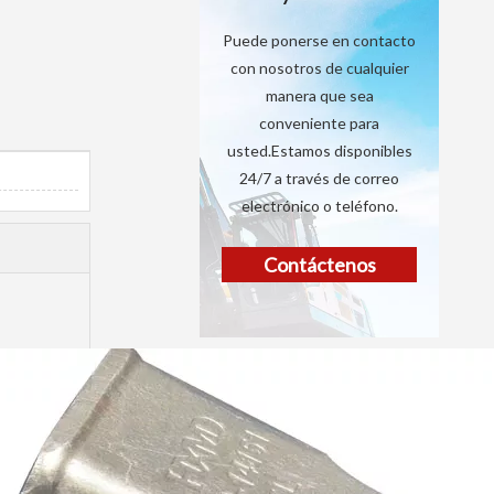
Puede ponerse en contacto
con nosotros de cualquier
manera que sea
conveniente para
usted.Estamos disponibles
24/7 a través de correo
electrónico o teléfono.
Contáctenos