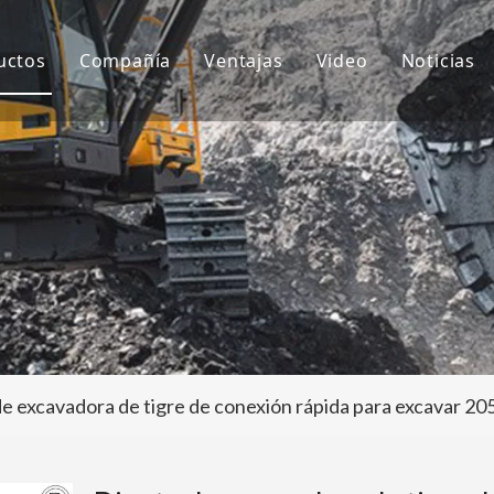
uctos
Compañía
Ventajas
Video
Noticias
ientes de cubo
Sobre nosotros
I+D
Notici
ubo de excavadora
Cultura
Producción
Proyec
daptador de dientes de cubo
Preguntas más frecuentes
Servicio
tros accesorios para excavadoras
e excavadora de tigre de conexión rápida para excavar 