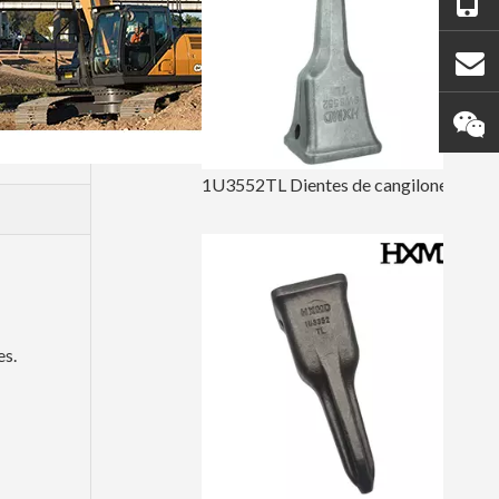
1U3552TL Dientes de cangilones forjados
es.