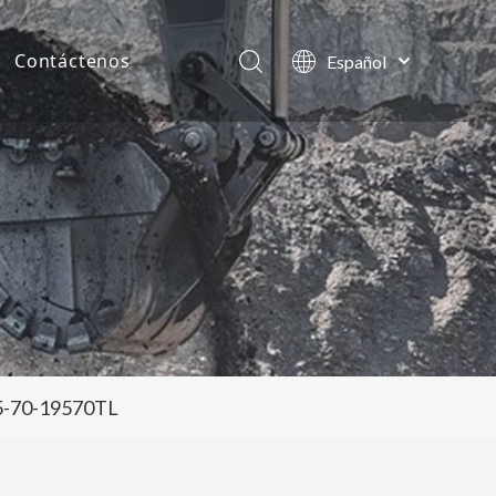
Contáctenos
Español
English
as de la compañía
العربية
Français
tos
Pусский
Português
205-70-19570TL