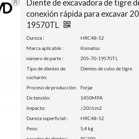
Diente de excavadora de tigre d
conexión rápida para excavar 2
19570TL
Dureza :
HRC48-52
Marca aplicable :
Komatsu
número de parte :
205-70-19570TL
Tipo de dientes de
Dientes de cubo de tigre
cucharón:
Proceso de producción:
Forjar
De tensión:
1450MPA
Impacto:
≥20J/cm2
Dureza superficial::
HRC48-52
Peso:
5,4 kg
pasador de dientes:
PC200