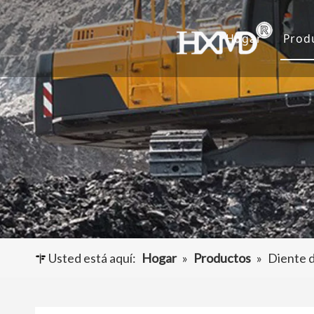
Hogar
Prod
D
C
A
O
Usted está aquí:
Hogar
»
Productos
»
Diente d