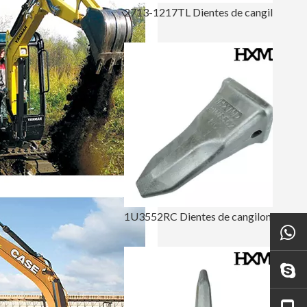
2713-1217TL Dientes de cangilones forjados
1U3552RC Dientes de cangilones forjados