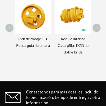
Die
for
Do
<
>
charón
Tren de rodaje D31
Rodillo inferior
PC200
Rueda guía delantera
Caterpillar D7G de
 punta
doble brida
e
Contactenos para mas detalles
Incluido
Especificación, tiempo de entrega y otra
información