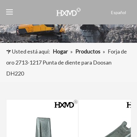
Español
English
العربية
Français
Pусский
Usted está aquí:
Hogar
»
Productos
»
Forja de
Português
oro 2713-1217 Punta de diente para Doosan
DH220