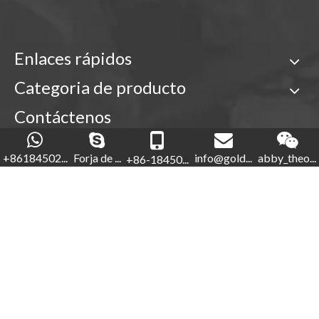
Enlaces rápidos
Categoria de producto
Contáctenos

+86-18450210854
+86184502...
Forja de ...
info@gold...
abby_theo...
+86-18450...
Forja de oro

+86-592-5760281


+86-18450210854
info@goldforging.com

abby_theone123

Derechos de autor ©
2022
Xiamen Gold Forging Industry