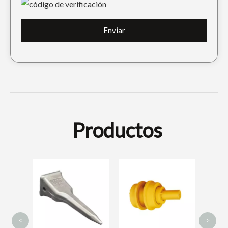
Enviar
Productos
Min
Yanm
del
<
>