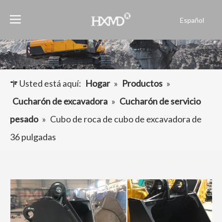
Español
English
العربية
Français
Pусский
Usted está aquí:
Hogar
»
Productos
»
Português
Cucharón de excavadora
»
Cucharón de servicio
pesado
»
Cubo de roca de cubo de excavadora de
36 pulgadas