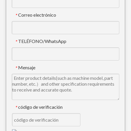
Correo electrónico
*
TELÉFONO/WhatsApp
*
Pequeños dientes del cubo del excavador del acero de aleación para dirigir 14553244RC
Mensaje
*
código de verificación
*