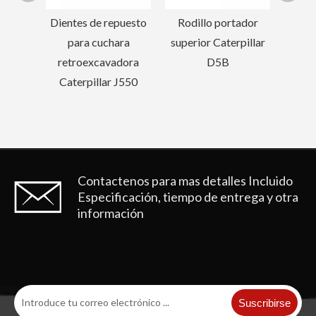
350
Dientes de repuesto
Rodillo portador
s de
para cuchara
superior Caterpillar
gilones
retroexcavadora
D5B
Caterpillar J550
Contactenos para mas detalles
Incluido
Especificación, tiempo de entrega y otra
información
Suscribirse