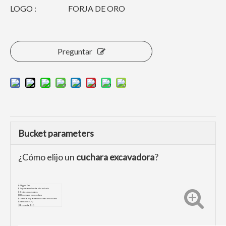
LOGO :
FORJA DE ORO
Preguntar
Bucket parameters
¿Cómo elijo un
cuchara excavadora
?
A. Digger Gap
B. Separación del eslabón del cucharón
C. Centros de pasadores
D. Diámetro de la excavadora
E.Diámetro del pasador del eslabón del cucharón
F. Boss ancho (LH)
G. Boss ancho (RH)