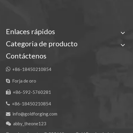
Enlaces rápidos
Categoria de producto
Contáctenos

+86-18450210854
Forja de oro

+86-592-5760281


+86-18450210854
info@goldforging.com

abby_theone123
