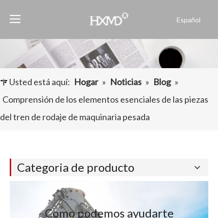
Español
Português
Pусский
Français
العربية
Usted está aquí:
Hogar
»
Noticias
»
Blog
»
English
Comprensión de los elementos esenciales de las piezas
del tren de rodaje de maquinaria pesada
Categoria de producto
Como podemos ayudarte