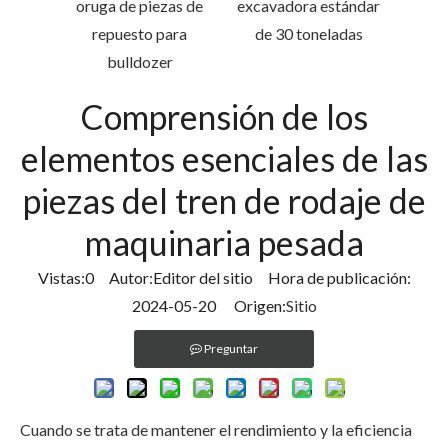
Bucket
oruga de piezas de
excavadora estándar
ptador
repuesto para
de 30 toneladas
52TL
bulldozer
Comprensión de los
elementos esenciales de las
piezas del tren de rodaje de
maquinaria pesada
Vistas:
0
Autor:Editor del sitio Hora de publicación:
2024-05-20 Origen:
Sitio
Preguntar
Cuando se trata de mantener el rendimiento y la eficiencia