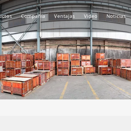
uctos
Compañía
Ventajas
Video
Noticias
ientes de cubo
Sobre nosotros
I+D
Notici
ubo de excavadora
Cultura
Producción
Proyec
daptador de dientes de cubo
Preguntas más frecuentes
Servicio
tros accesorios para excavadoras