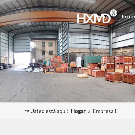
Hogar
Prod
D
C
A
O
Usted está aquí:
Hogar
»
Empresa1