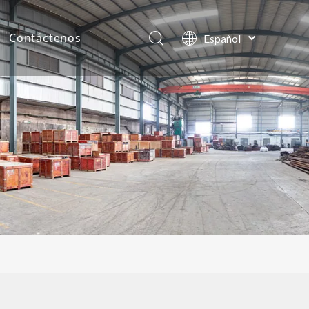
Contáctenos
Español
English
as de la compañía
العربية
Français
tos
Pусский
Português