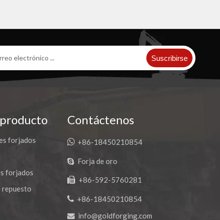
Suscribirse
 producto
Contáctenos
es forjados

+86-18450210854
a
Forja de oro

s forjados
+86-592-5760281

 repuesto

+86-18450210854
info@goldforging.com
